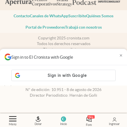
Contacto
Canales de WhatsApp
Suscribite
Quiénes Somos
Portal de Proveedores
Trabajá con nosotros
Copyright 2025 cronista.com
Todos los derechos reservados
Términos y condiciones
×
Privacidad
Sign in to El Cronista with Google
Consentimiento
Tel:
+54 11 7078-3270
cronista.com
es propiedad de El Cronista Comercial S.A Registro de
propiedad intelectual: 56576959
N° de edición: 10.951 - 8 de agosto de 2026
Director Periodístico: Hernán de Goñi
Dolar
Inicio
Ingresar
Menú
Foro