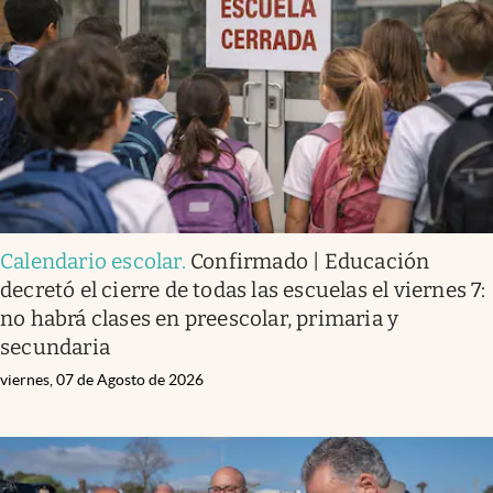
Infotechnology
Clase
Clima
Mundial 2026
Eventos Corporativos
El Cronista Studio
Calendario escolar
.
Confirmado | Educación
Mediakit
decretó el cierre de todas las escuelas el viernes 7:
abre en nueva pestaña
no habrá clases en preescolar, primaria y
Argentina
secundaria
viernes, 07 de Agosto de 2026