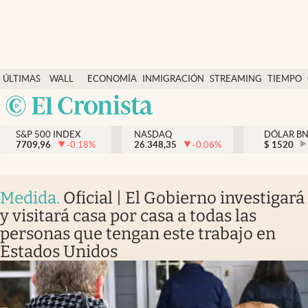
Últimas Noticias
ÚLTIMAS
WALL
ECONOMÍA
INMIGRACIÓN
STREAMING
TIEMPO
Finanzas y economía
NOTICIAS
STREET
Argentina
Wall Street y dólar
Y
España
Inmigración
DÓLAR
S&P 500 INDEX
NASDAQ
DÓLAR B
7709,96
-0.18
%
26.348,35
-0.06
%
México
$
1520
Trending
USA
Tiempo
Colombia
Medida
.
Oficial | El Gobierno investigará
Uruguay
Ciencia y salud
y visitará casa por casa a todas las
personas que tengan este trabajo en
Espiritual
Estados Unidos
Streaming
PC y mobile