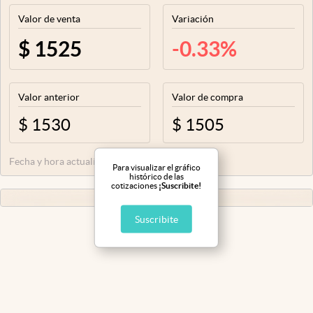
Infotechnology
Valor de venta
Variación
Clase
$
1525
-0.33
%
Clima
Mundial 2026
Valor anterior
Valor de compra
Eventos Corporativos
$
1530
$
1505
El Cronista Studio
Fecha y hora actualización:
07/08/26 21:25
Mediakit
Para visualizar el gráfico
histórico de las
cotizaciones
¡Suscribite!
abre en nueva pestaña
Argentina
Suscribite