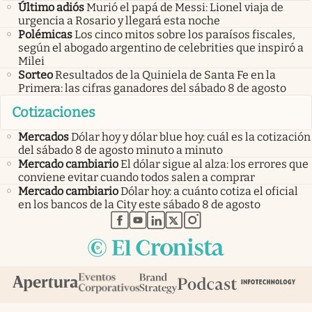
Último adiós
Murió el papá de Messi: Lionel viaja de
urgencia a Rosario y llegará esta noche
Polémicas
Los cinco mitos sobre los paraísos fiscales,
según el abogado argentino de celebrities que inspiró a
Milei
Sorteo
Resultados de la Quiniela de Santa Fe en la
Primera: las cifras ganadores del sábado 8 de agosto
Cotizaciones
Mercados
Dólar hoy y dólar blue hoy: cuál es la cotización
del sábado 8 de agosto minuto a minuto
Mercado cambiario
El dólar sigue al alza: los errores que
conviene evitar cuando todos salen a comprar
Mercado cambiario
Dólar hoy: a cuánto cotiza el oficial
en los bancos de la City este sábado 8 de agosto
abre en nueva pestaña
abre en nueva pestaña
abre en nueva pestaña
abre en nueva pestaña
abre en nueva pestaña