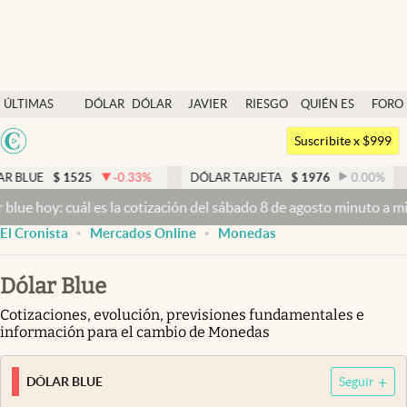
Últimas noticias
ÚLTIMAS
DÓLAR
DÓLAR
JAVIER
RIESGO
QUIÉN ES
FORO
Dólar
NOTICIAS
BLUE
MILEI
PAÍS
QUIÉN
Argentina
Members
Suscribite x $999
España
Economía y Política
25
-0.33
%
DÓLAR TARJETA
$
1976
0.00
%
DÓLAR ME
México
ál es la cotización del sábado 8 de agosto minuto a minuto
Dólar ho
Finanzas y Mercados
USA
El Cronista
Mercados Online
Monedas
Mercados Online
Colombia
Uruguay
Negocios
Dólar Blue
Columnistas
Cotizaciones, evolución, previsiones fundamentales e
información para el cambio de Monedas
Otras secciones
DÓLAR BLUE
Seguir
Apertura