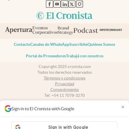
abre en nueva pestaña
abre en nueva pestaña
abre en nueva pestaña
abre en nueva pestaña
abre en nueva pestaña
Contacto
Canales de WhatsApp
Suscribite
Quiénes Somos
Portal de Proveedores
Trabajá con nosotros
Copyright 2025 cronista.com
Todos los derechos reservados
Términos y condiciones
Privacidad
Consentimiento
Tel:
+54 11 7078-3270
×
cronista.com
es propiedad de El Cronista Comercial S.A Registro de
Sign in to El Cronista with Google
propiedad intelectual: 56576959
N° de edición: 10.949 - 6 de agosto de 2026
Director Periodístico: Hernán de Goñi