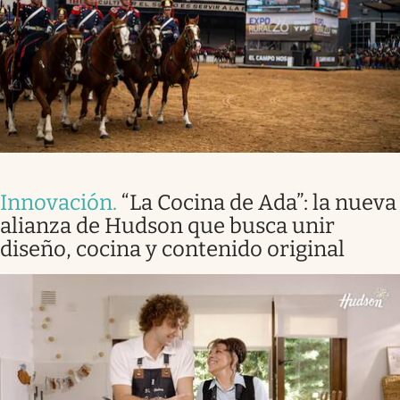
Infotechnology
Clase
Clima
Mundial 2026
Eventos Corporativos
El Cronista Studio
Innovación
.
“La Cocina de Ada”: la nueva
Mediakit
alianza de Hudson que busca unir
diseño, cocina y contenido original
abre en nueva pestaña
Argentina