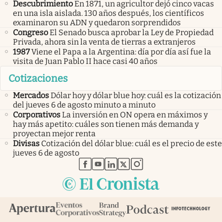
Descubrimiento
En 1871, un agricultor dejó cinco vacas
en una isla aislada. 130 años después, los científicos
examinaron su ADN y quedaron sorprendidos
Congreso
El Senado busca aprobar la Ley de Propiedad
Privada, ahora sin la venta de tierras a extranjeros
1987
Viene el Papa a la Argentina: día por día así fue la
visita de Juan Pablo II hace casi 40 años
Cotizaciones
Mercados
Dólar hoy y dólar blue hoy: cuál es la cotización
del jueves 6 de agosto minuto a minuto
Corporativos
La inversión en ON opera en máximos y
hay más apetito: cuáles son tienen más demanda y
proyectan mejor renta
Divisas
Cotización del dólar blue: cuál es el precio de este
jueves 6 de agosto
abre en nueva pestaña
abre en nueva pestaña
abre en nueva pestaña
abre en nueva pestaña
abre en nueva pestaña