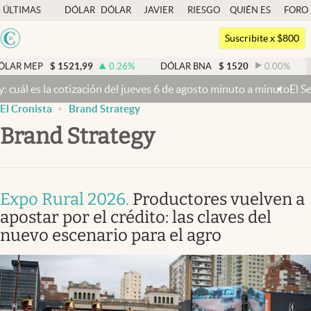
ÚLTIMAS
DÓLAR
DÓLAR
JAVIER
RIESGO
QUIÉN ES
FORO
NOTICIAS
BLUE
MILEI
PAÍS
QUIÉN
Argentina
Suscribite x $800
Últimas noticias
España
521,99
0.26
%
DÓLAR BNA
$
1520
0.00
%
DÓLAR BL
México
Dólar
jueves 6 de agosto minuto a minuto
El Senado busca aprobar la Ley d
USA
Members
El Cronista
Brand Strategy
Colombia
Brand Strategy
Economía y Política
Uruguay
Finanzas y Mercados
Mercados Online
Expo Rural 2026
.
Productores vuelven a
apostar por el crédito: las claves del
Negocios
nuevo escenario para el agro
Columnistas
Otras secciones
Apertura