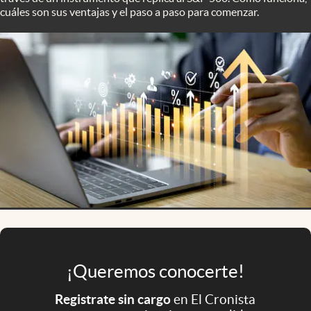
Infotechnology
cuáles son sus ventajas y el paso a paso para comenzar.
Clase
Clima
Mundial 2026
Eventos Corporativos
El Cronista Studio
Mediakit
abre en nueva pestaña
Argentina
¡Queremos conocerte!
Registrate sin cargo
en El Cronista