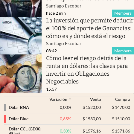
Santiago Escobar
hace 2 min
Members
La inversión que permite deducir
el 100% del aporte de Ganancias:
cómo es y dónde está el riesgo
Santiago Escobar
08:42
Members
Cómo leer el riesgo detrás de la
renta en dólares: las claves para
invertir en Obligaciones
Negociables
15:57
Variación
Venta
Compra
0,00
%
$
1520,00
$
1470,00
Dólar BNA
-0,65
%
$
1530,00
$
1510,00
Dólar Blue
Dólar CCL (GD30,
0,30
%
$
1576,16
$
1571,86
48 hs)