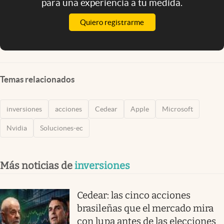
para una experiencia a tu medida.
Quiero registrarme
Temas relacionados
inversiones
acciones
Cedear
Apple
Microsoft
Nvidia
Soluciones-ec
Más noticias de
inversiones
Cedear: las cinco acciones
brasileñas que el mercado mira
con lupa antes de las elecciones