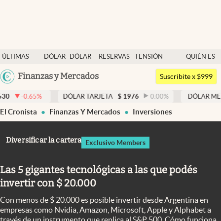
Últimas noticias
ÚLTIMAS
DÓLAR
DÓLAR
RESERVAS
TENSIÓN
QUIÉN ES
Dólar
NOTICIAS
BLUE
BCRA
GEOPOLÍTICA
QUIÉN
Argentina
Finanzas y Mercados
Members
Suscribite x $999
España
Economía y Política
DÓLAR TARJETA
$
1976
0.00
%
DÓLAR MEP
$
1521,52
México
El Cronista
Finanzas Y Mercados
Inversiones
Finanzas y Mercados
USA
Mercados Online
Colombia
Diversificar la cartera
Exclusivo Members
Uruguay
Negocios
Las 5 gigantes tecnológicas a las que podés
Columnistas
invertir con $ 20.000
Otras secciones
Con menos de $ 20.000 es posible invertir desde Argentina en
Apertura
empresas como Nvidia, Amazon, Microsoft, Apple y Alphabet a
través de un instrumento que replica al S&P 500. Cómo funciona,