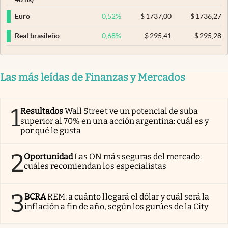
0,52
%
$
1737,00
$
1736,27
Euro
0,68
%
$
295,41
$
295,28
Real brasileño
Las más leídas de Finanzas y Mercados
1
Resultados
Wall Street ve un potencial de suba
superior al 70% en una acción argentina: cuál es y
por qué le gusta
2
Oportunidad
Las ON más seguras del mercado:
cuáles recomiendan los especialistas
3
BCRA
REM: a cuánto llegará el dólar y cuál será la
inflación a fin de año, según los gurúes de la City