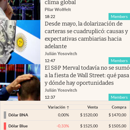
clima global
Pilar Wolffelt
18:22
Members
Desde mayo, la dolarización de
carteras se cuadruplicó: causas y
expectativas cambiarias hacia
adelante
Julián Yosovitch
12:47
Members
El S&P Merval todavía no se sumó
a la fiesta de Wall Street: qué pasa
y dónde hay oportunidades
Julián Yosovitch
12:37
Members
Variación
Venta
Compra
0,00
%
$
1520,00
$
1470,00
Dólar BNA
-0,33
%
$
1525,00
$
1505,00
Dólar Blue