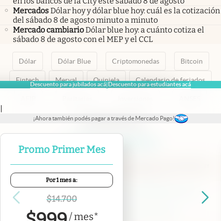
en los bancos de la City este sábado 8 de agosto
Mercados
Dólar hoy y dólar blue hoy: cuál es la cotización
del sábado 8 de agosto minuto a minuto
Mercado cambiario
Dólar blue hoy: a cuánto cotiza el
sábado 8 de agosto con el MEP y el CCL
Dólar
Dólar Blue
Criptomonedas
Bitcoin
Fintech
Merval
Quiniela
Calendario de feriados
Descuento para jubilados acá
Descuento para estudiantes acá
|
AFIP
Paritarias
Inversiones
ANSES
|
¡Ahora también podés pagar a través de Mercado Pago!
abre en nueva pestaña
abre en nueva pestaña
abre en nueva pestaña
abre en nueva pestaña
abre en nueva pestaña
Promo Primer Mes
Por 1 mes a:
Contacto
Canales de WhatsApp
Suscribite
Quiénes Somos
$
14.700
Portal de Proveedores
Trabajá con nosotros
$
999
/
mes
*