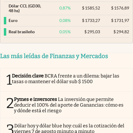
Dólar CCL (GD30,
0,87
%
$
1585,52
$
1576,89
48 hs)
0,08
%
$
1733,27
$
1731,97
Euro
0,05
%
$
295,03
$
294,82
Real brasileño
Las más leídas de Finanzas y Mercados
1
Decisión clave
BCRA frente a un dilema: bajar las
tasas o mantener el dólar sub $ 1500
2
Pymes e inversores
La inversión que permite
deducir el 100% del aporte de Ganancias: cómo es
y dónde está el riesgo
3
Dólar hoy y dólar blue hoy: cuál es la cotización del
viernes 7 de agosto minuto a minuto