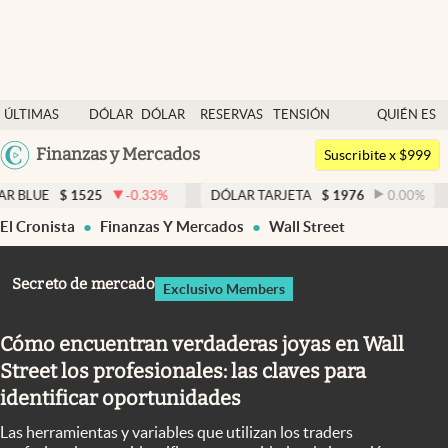
Últimas noticias
ÚLTIMAS
DÓLAR
DÓLAR
RESERVAS
TENSIÓN
QUIÉN ES
Dólar
NOTICIAS
BLUE
BCRA
GEOPOLÍTICA
QUIÉN
Argentina
Finanzas y Mercados
Members
Suscribite x $999
España
Economía y Política
1525
-0.33
%
DÓLAR TARJETA
$
1976
0.00
%
DÓLAR 
México
El Cronista
Finanzas Y Mercados
Wall Street
Finanzas y Mercados
USA
Mercados Online
Colombia
Secreto de mercado
Exclusivo Members
Uruguay
Negocios
Cómo encuentran verdaderas joyas en Wall
Columnistas
Street los profesionales: las claves para
Otras secciones
identificar oportunidades
Apertura
Las herramientas y variables que utilizan los traders