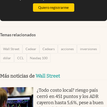
Quiero registrarme
Temas relacionados
Wall Street
Cedear
Cedears
acciones
inversiones
dólar
CCL
Nasdaq 100
Más noticias de
Wall Street
¿Todo costo local? riesgo país
cerró en 451 puntos y los ADR
cayeron hasta 5,6%, pese a buen