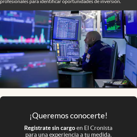
profesionales para identificar oportunidades de inversión.
Infotechnology
Clase
Clima
Mundial 2026
Eventos Corporativos
El Cronista Studio
Mediakit
abre en nueva pestaña
Argentina
¡Queremos conocerte!
Registrate sin cargo
en El Cronista
para una experiencia a tu medida.