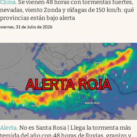
Clima
.
Se vienen 48 horas con tormentas fuertes,
nevadas, viento Zonda y ráfagas de 150 km/h: qué
provincias están bajo alerta
viernes, 31 de Julio de 2026
Alerta
.
No es Santa Rosa | Llega la tormenta más
temida del año con 48 horas de lluvias, granizo y