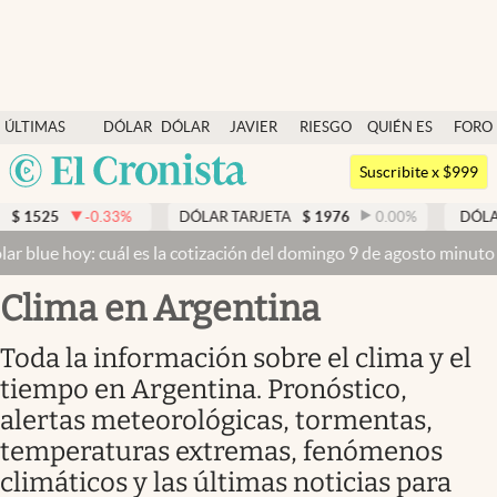
Últimas noticias
ÚLTIMAS
DÓLAR
DÓLAR
JAVIER
RIESGO
QUIÉN ES
FORO
Dólar
NOTICIAS
BLUE
MILEI
PAÍS
QUIÉN
Argentina
Members
Suscribite x $999
España
Economía y Política
33
%
DÓLAR TARJETA
$
1976
0.00
%
DÓLAR MEP
$
1526
México
uál es la cotización del domingo 9 de agosto minuto a minuto
Dólar
Finanzas y Mercados
USA
Clima en Argentina
Mercados Online
Colombia
Uruguay
Negocios
Toda la información sobre el clima y el
tiempo en Argentina. Pronóstico,
Columnistas
alertas meteorológicas, tormentas,
Otras secciones
temperaturas extremas, fenómenos
Apertura
climáticos y las últimas noticias para