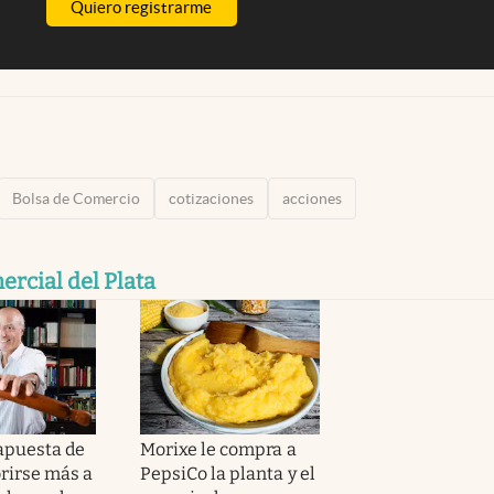
Quiero registrarme
Bolsa de Comercio
cotizaciones
acciones
rcial del Plata
apuesta de
Morixe le compra a
brirse más a
PepsiCo la planta y el