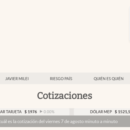
JAVIER MILEI
RIESGO PAÍS
QUIÉN ES QUIÉN
Cotizaciones
A
$
1976
0.00
%
DÓLAR MEP
$
1521,52
0.23
%
ación del viernes 7 de agosto minuto a minuto