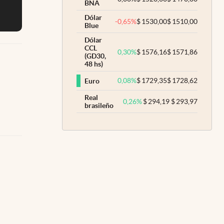
BNA
Dólar
-0,65
%
$
1530,00
$
1510,00
Blue
Dólar
CCL
0,30
%
$
1576,16
$
1571,86
(GD30,
48 hs)
0,08
%
$
1729,35
$
1728,62
Euro
Real
0,26
%
$
294,19
$
293,97
brasileño