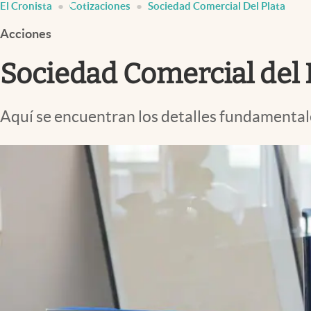
El Cronista
Cotizaciones
Sociedad Comercial Del Plata
Infotechnology
Acciones
Clase
Clima
Sociedad Comercial del Pl
Mundial 2026
Eventos Corporativos
Aquí se encuentran los detalles fundamental
El Cronista Studio
Mediakit
abre en nueva pestaña