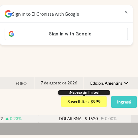
×
Sign in to El Cronista with Google
7 de agosto de 2026
Edición:
Argentina
FORO
¡Navegá sin limites!
Argentina
Suscribite x $999
Ingresá
España
México
DÓLAR BNA
$
1520
0.00
%
USA
Colombia