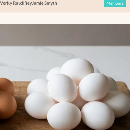
Verity Ratcliffe
y
Jamie Smyth
Members