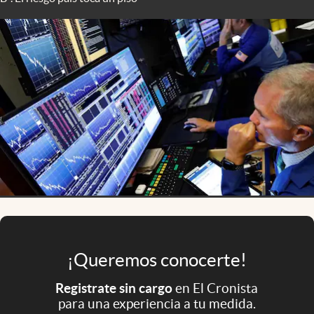
Infotechnology
Clase
Clima
Mundial 2026
Eventos Corporativos
El Cronista Studio
Mediakit
abre en nueva pestaña
Argentina
¡Queremos conocerte!
Registrate sin cargo
en El Cronista
para una experiencia a tu medida.