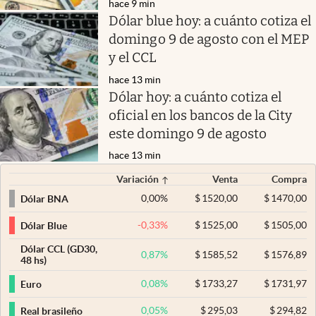
hace 9 min
Dólar blue hoy: a cuánto cotiza el
domingo 9 de agosto con el MEP
y el CCL
hace 13 min
Dólar hoy: a cuánto cotiza el
oficial en los bancos de la City
este domingo 9 de agosto
hace 13 min
Variación
Venta
Compra
0,00
%
$
1520,00
$
1470,00
Dólar BNA
-0,33
%
$
1525,00
$
1505,00
Dólar Blue
Dólar CCL (GD30,
0,87
%
$
1585,52
$
1576,89
48 hs)
0,08
%
$
1733,27
$
1731,97
Euro
0,05
%
$
295,03
$
294,82
Real brasileño