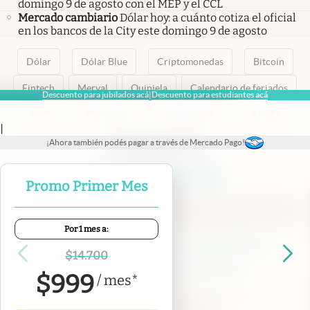
domingo 9 de agosto con el MEP y el CCL
Mercado cambiario
Dólar hoy: a cuánto cotiza el oficial
en los bancos de la City este domingo 9 de agosto
Dólar
Dólar Blue
Criptomonedas
Bitcoin
Fintech
Merval
Quiniela
Calendario de feriados
Descuento para jubilados acá
Descuento para estudiantes acá
|
AFIP
Paritarias
Inversiones
ANSES
|
¡Ahora también podés pagar a través de Mercado Pago!
abre en nueva pestaña
abre en nueva pestaña
abre en nueva pestaña
abre en nueva pestaña
abre en nueva pestaña
Promo Primer Mes
Por 1 mes a:
Contacto
Canales de WhatsApp
Suscribite
Quiénes Somos
$
14.700
Portal de Proveedores
Trabajá con nosotros
$
999
/
mes
*
Copyright 2025 cronista.com