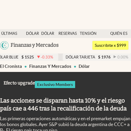
Últimas noticias
ÚLTIMAS
DÓLAR
DÓLAR
RESERVAS
TENSIÓN
QUIÉN ES
Dólar
NOTICIAS
BLUE
BCRA
GEOPOLÍTICA
QUIÉN
Argentina
Finanzas y Mercados
Members
Suscribite x $999
España
Economía y Política
1525
-0.33
%
DÓLAR TARJETA
$
1976
0.00
%
DÓLAR 
México
El Cronista
Finanzas Y Mercados
Dólar
Finanzas y Mercados
USA
Mercados Online
Colombia
Efecto upgrade
Exclusivo Members
Uruguay
Negocios
Las acciones se disparan hasta 10% y el riesgo
Columnistas
país cae a 446 tras la recalificación de la deuda
Otras secciones
Las primeras operaciones automáticas y en el premarket empujan
Apertura
los bonos globales. Ayer S&P subió la deuda argentina de CCC+ a
B-. El riesgo país toca un piso