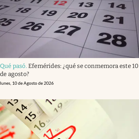
Clima
Espiritualidad
Mediakit
abre en nueva pestaña
México
Qué pasó
.
Efemérides: ¿qué se conmemora este 10
de agosto?
lunes, 10 de Agosto de 2026