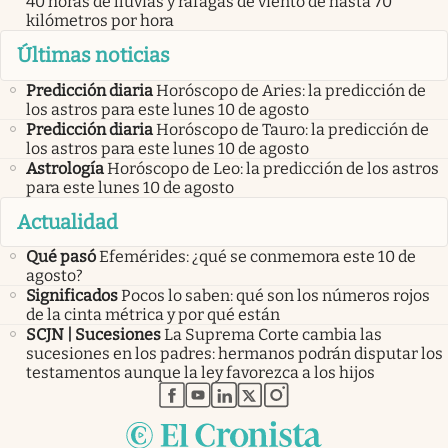
40 horas de lluvias y ráfagas de viento de hasta 70
kilómetros por hora
Últimas noticias
Predicción diaria
Horóscopo de Aries: la predicción de
los astros para este lunes 10 de agosto
Predicción diaria
Horóscopo de Tauro: la predicción de
los astros para este lunes 10 de agosto
Astrología
Horóscopo de Leo: la predicción de los astros
para este lunes 10 de agosto
Actualidad
Qué pasó
Efemérides: ¿qué se conmemora este 10 de
agosto?
Significados
Pocos lo saben: qué son los números rojos
de la cinta métrica y por qué están
SCJN | Sucesiones
La Suprema Corte cambia las
sucesiones en los padres: hermanos podrán disputar los
testamentos aunque la ley favorezca a los hijos
abre en nueva pestaña
abre en nueva pestaña
abre en nueva pestaña
abre en nueva pestaña
abre en nueva pestaña