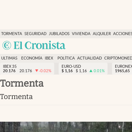
Últimas Noticias
TORMENTA
SEGURIDAD
JUBILADOS
VIVIENDA
ALQUILER
ACCIONE
Economía y finanzas
SOCIAL
Argentina
Política
España
Actualidad
ULTIMAS
ECONOMÍA
IBEX
POLÍTICA
ACTUALIDAD
CRIPTOMONE
México
NOTICIAS
Y
Y
IBEX 35
EURO-USD
EURONE
Criptomonedas
20.176
20.176
-0.02
%
$
1,16
$
1,16
0.01
%
USA
1965,65
FINANZAS
EURO
Colombia
Tormenta
España
Uruguay
Tormenta