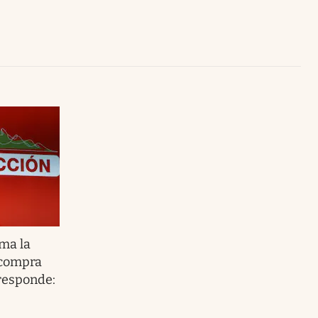
Uruguay
ma la
 compra
 responde: