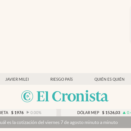
JAVIER MILEI
RIESGO PAÍS
QUIÉN ES QUIÉN
0.00
%
DÓLAR MEP
$
1526,03
0.43
%
ón del viernes 7 de agosto minuto a minuto