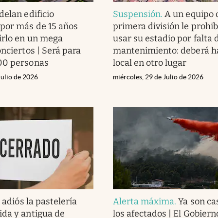
elan edificio
Suspensión
.
A un equipo 
por más de 15 años
primera división le prohi
irlo en un mega
usar su estadio por falta 
nciertos | Será para
mantenimiento: deberá h
00 personas
local en otro lugar
Julio de 2026
miércoles, 29 de Julio de 2026
 adiós la pastelería
Alerta máxima
.
Ya son ca
da y antigua de
los afectados | El Gobier