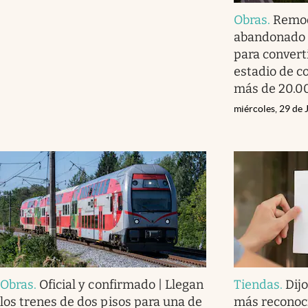
Obras
.
Remod
abandonado 
para convert
estadio de co
más de 20.0
miércoles, 29 de 
Obras
.
Oficial y confirmado | Llegan
Tiendas
.
Dijo
los trenes de dos pisos para una de
más reconoci