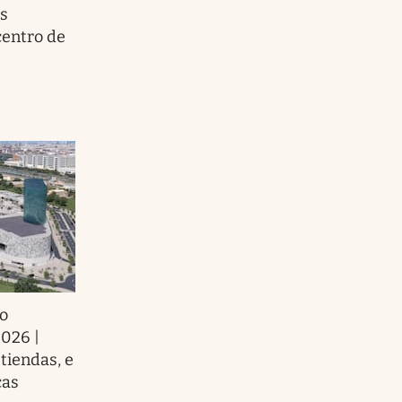
os
centro de
o
2026 |
tiendas, e
cas