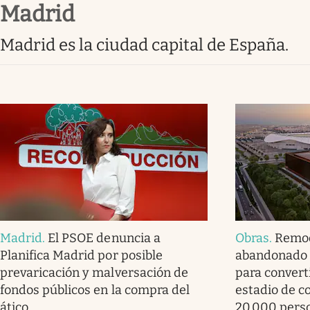
Madrid
Infotechnology
Clase
Madrid es la ciudad capital de España.
Clima
Mundial 2026
Eventos Corporativos
El Cronista Studio
Mediakit
abre en nueva pestaña
Madrid
.
El PSOE denuncia a
Obras
.
Remod
Planifica Madrid por posible
abandonado 
prevaricación y malversación de
para convert
fondos públicos en la compra del
estadio de c
ático
20.000 pers