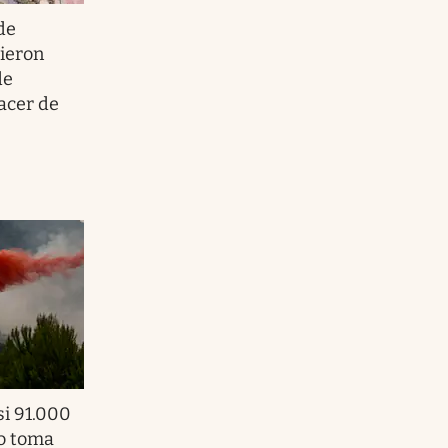
de
bieron
de
acer de
si 91.000
no toma