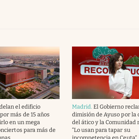
elan el edificio
Madrid
.
El Gobierno recla
por más de 15 años
dimisión de Ayuso por la
irlo en un mega
del ático y la Comunidad
onciertos para más de
“Lo usan para tapar su
onas
incompetencia en Ceuta”