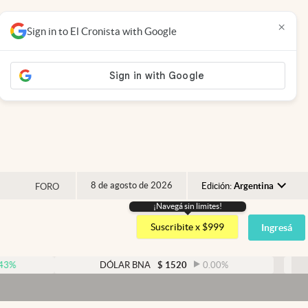
×
Sign in to El Cronista with Google
8 de agosto de 2026
Edición:
Argentina
FORO
¡Navegá sin limites!
Argentina
Suscribite x $999
Ingresá
España
México
DÓLAR BNA
$
1520
0.00
%
DÓLAR B
USA
Dó
Colombia