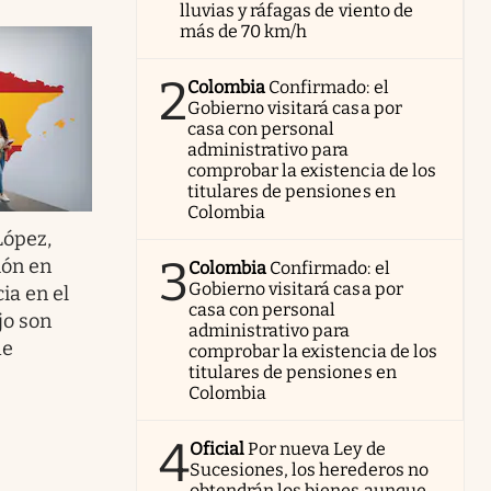
lluvias y ráfagas de viento de
más de 70 km/h
2
Colombia
Confirmado: el
Gobierno visitará casa por
casa con personal
administrativo para
comprobar la existencia de los
titulares de pensiones en
Colombia
López,
3
ión en
Colombia
Confirmado: el
Gobierno visitará casa por
ia en el
casa con personal
jo son
administrativo para
de
comprobar la existencia de los
titulares de pensiones en
Colombia
4
Oficial
Por nueva Ley de
Sucesiones, los herederos no
obtendrán los bienes aunque