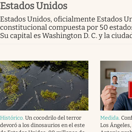
Estados Unidos
Infotechnology
Clase
Estados Unidos, oficialmente Estados Unidos de América, es un país soberano constituido en república federal
constitucional compuesta por 50 estados 
Clima
Su capital es Washington D. C. y la ciud
Mundial 2026
Eventos Corporativos
El Cronista Studio
Mediakit
abre en nueva pestaña
Histórico
.
Un cocodrilo del terror
Medida
.
Conf
devoró a los dinosaurios en el este
Los Ángeles,