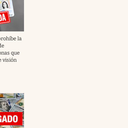
prohíbe la
de
onas que
 visión