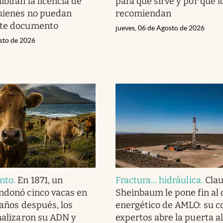
birán la licencia de
para qué sirve y por qué l
uienes no puedan
recomiendan
ste documento
jueves, 06 de Agosto de 2026
osto de 2026
nto
.
En 1871, un
Fractura... hidráulica
.
Clau
ndonó cinco vacas en
Sheinbaum le pone fin al
 años después, los
energético de AMLO: su c
analizaron su ADN y
expertos abre la puerta al