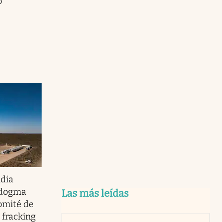
o
dia
 dogma
Las más leídas
omité de
 fracking