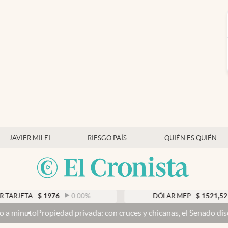
JAVIER MILEI
RIESGO PAÍS
QUIÉN ES QUIÉN
A
$
1976
0.00
%
DÓLAR MEP
$
1521,52
0.23
piedad privada: con cruces y chicanas, el Senado discute el proyec