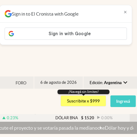
×
Sign in to El Cronista with Google
6 de agosto de 2026
Edición:
Argentina
FORO
¡Navegá sin limites!
Argentina
Suscribite x $999
Ingresá
España
México
%
DÓLAR BNA
$
1520
0.00
%
USA
to y se votaría pasada la medianoche
Dólar hoy y dólar blue hoy: cu
Colombia