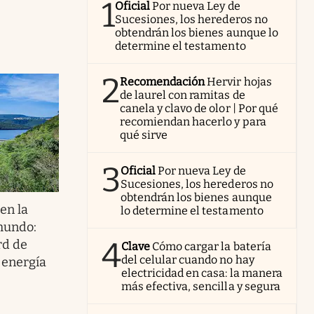
1
Oficial
Por nueva Ley de
Sucesiones, los herederos no
obtendrán los bienes aunque lo
determine el testamento
2
Recomendación
Hervir hojas
de laurel con ramitas de
canela y clavo de olor | Por qué
recomiendan hacerlo y para
qué sirve
3
Oficial
Por nueva Ley de
Sucesiones, los herederos no
obtendrán los bienes aunque
en la
lo determine el testamento
mundo:
4
rd de
Clave
Cómo cargar la batería
del celular cuando no hay
 energía
electricidad en casa: la manera
más efectiva, sencilla y segura