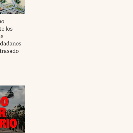
no
e los
as
iudadanos
atrasado