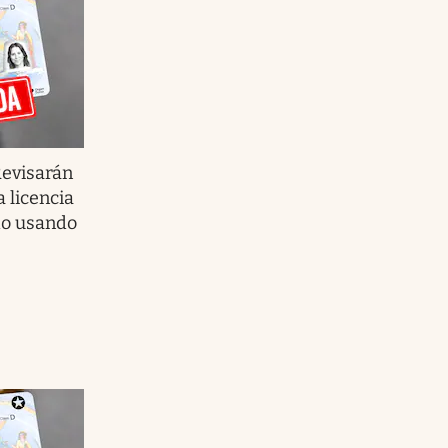
 Revisarán
a licencia
do usando