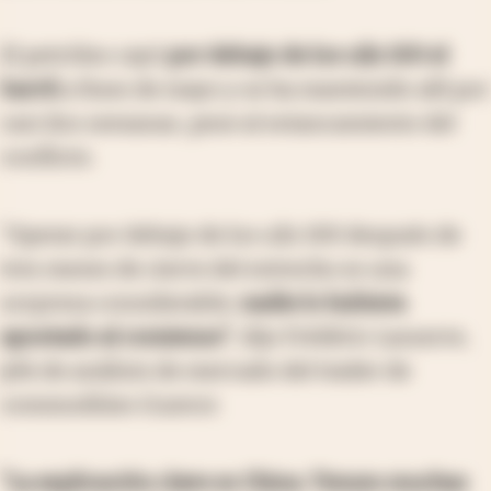
El petróleo cayó
por debajo de los u$s 100 el
barril
a fines de mayo y se ha mantenido allí por
casi dos semanas, pese al estancamiento del
conflicto.
“Operar por debajo de los u$s 100 después de
tres meses de cierre del estrecho es una
sorpresa considerable;
nadie lo hubiera
apostado al comienzo”
, dijo Frédéric Lasserre,
jefe de análisis de mercado del trader de
commodities Gunvor.
“La explicación clave es China.
Tienen muchas