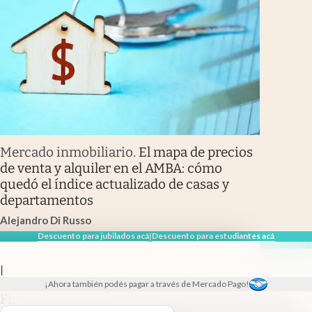
Mercado inmobiliario
.
El mapa de precios
de venta y alquiler en el AMBA: cómo
quedó el índice actualizado de casas y
departamentos
Alejandro Di Russo
Descuento para jubilados acá
Descuento para estudiantes acá
|
Members
|
¡Ahora también podés pagar a través de Mercado Pago!
Financial Times
.
Alerta en los mercados: El Niño