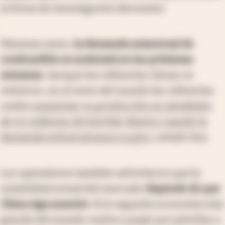
la firma de investigación Bernstein.
Mientras tanto,
la demanda estacional de
combustible se acelerará en las próximas
semanas
. Aunque las refinerías chinas se
retiraron, en el resto del mundo las refinerías
suelen
aumentar su producción en alrededor
de 4,5 millones de barriles diarios cuando la
demanda estival alcanza su pico
, señaló Sen.
Los operadores también advirtieron que la
estabilidad actual del mercado
depende de que
China siga ausente
. Si la segunda economía más
grande del mundo vuelve a pujar por petróleo y