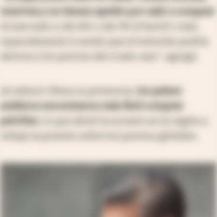
reservas y no tienen apetito por salir a comprar
al mercado a u$s 80 o u$s 90 el barril o más,
especialmente si sentís que el estrecho podría
abrirse y los precios del crudo caer”, agregó.
Al reducir China su presencia,
los países
asiáticos encontraron más fácil comprar
petróleo
, lo que alivió la escasez en la región y
redujo la presión sobre los precios globales.