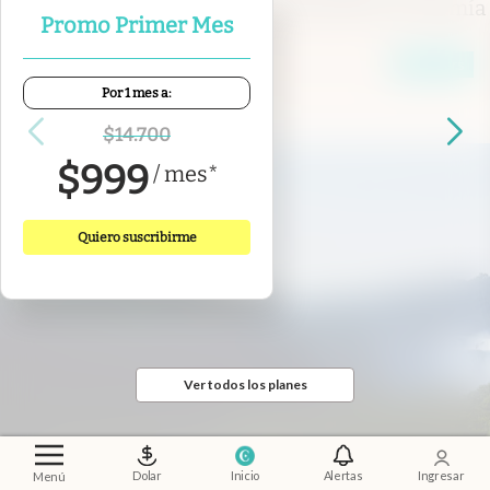
amenaza a los commodities clave para la economía
Promo Primer Mes
mundial
Susannah Savage
Members
Por 1 mes a:
$
14.700
$
999
/
mes
*
Quiero suscribirme
Ver todos los planes
Dolar
Inicio
Alertas
Ingresar
Menú