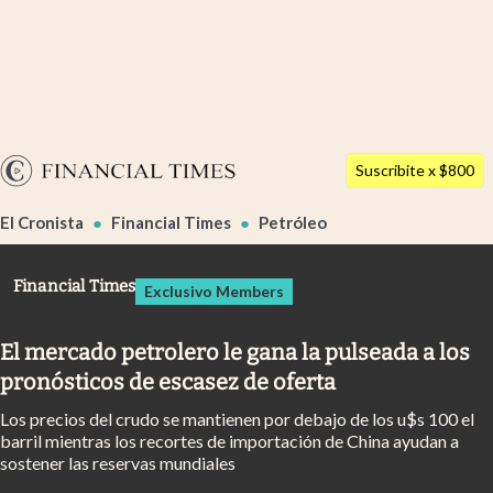
Últimas noticias
Dólar
Argentina
Members
Suscribite x $800
España
Economía y Política
El Cronista
Financial Times
Petróleo
México
Finanzas y Mercados
USA
Financial Times
Exclusivo Members
Mercados Online
Colombia
Uruguay
Negocios
El mercado petrolero le gana la pulseada a los
pronósticos de escasez de oferta
Columnistas
Los precios del crudo se mantienen por debajo de los u$s 100 el
Otras secciones
barril mientras los recortes de importación de China ayudan a
sostener las reservas mundiales
Apertura