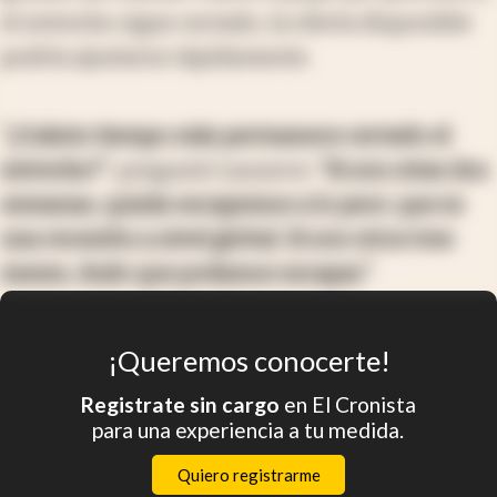
el estrecho sigue cerrado, la oferta disponible
podría ajustarse rápidamente.
“¿Cuánto tiempo más permanece cerrado el
estrecho?”
,
preguntó Lasserre.
“Si son otras dos
semanas, quizás escapemos a lo peor, que es
una recesión a nivel global. Si son otros tres
meses, dudo que podamos escapar.”
¡Queremos conocerte!
Registrate sin cargo
en El Cronista
para una experiencia a tu medida.
Quiero registrarme