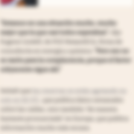
“Estamos en una situación mucho, mucho
mejor que la que casi todos esperaban”
, dijo
Eugene Lindell, de FGE NexantECA, firma de
consultoría en energía y química.
“Pero eso no
es razón para la complacencia, porque el factor
subyacente sigue ahí.”
Señaló que
las reservas se están agotando no
solo en EE.UU.
, que publica datos semanales
sobre las caídas, sino también “de manera
bastante pronunciada” en Europa, que publica
información mucho más escasa.