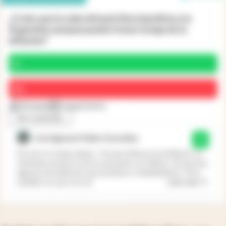
¿Creés que la suba del petróleo beneficia a la
Argentina aunque pueda frenar la baja de la
inflación?
Sí
No
59 votos
7 argumentos
Ver resultado
José Ignacio Pablo González
Sí
De esto no tengo dudas. Y de que influya en la inflación, se
entiende, porque nosotros pensamos en dólares. Sé que hay
algunas herramientas que perdemos si dolarizáramos. Pero
...
Leer más
también sé, que a los ad