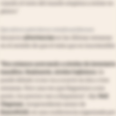
cuando el resto del mundo empieza a entrar en
pánico.”
Ejecutivos petroleros estadounidenses
lanzaron
advertencias
en las últimas semanas
en el sentido de que el statu quo es insostenible.
“Nos estamos acercando a niveles de inventario
inauditos. Realmente, niveles bajísimos.
Se
puede debatir si eso va a ocurrir en dos o tres
semanas. Pero una vez que lleguemos a ese
punto, los precios van a dispararse”, dijo
Neil
Chapman
, vicepresidente senior de
ExxonMobil
, en una conferencia organizada por