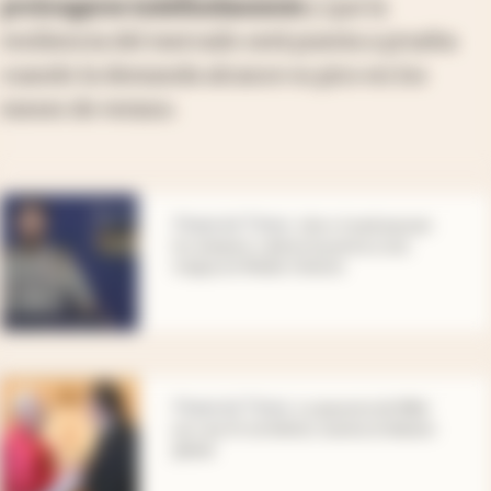
prolongarse indefinidamente
y que la
resiliencia del mercado será puesta a prueba
cuando la demanda alcance su pico en los
meses de verano.
abre en nueva pestaña
Financial Times
.
Irán e Israel pausan
los ataques y abren la puerta a una
tregua en Medio Oriente
abre en nueva pestaña
Financial Times
.
La apuesta de Milei
por una IA sin límites reaviva el debate
global