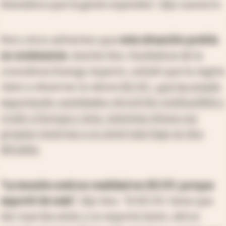
dramática que la gente esperaba”, dijo Lasserre.
Pero otros advierten que
esta situación podría
no sostenerse
. Amrita Sen, fundadora de la
consultora Energy Aspects, señaló que la región
clave a observar es ahora
EE.UU., que ha estado
exportando cantidades récord de combustible y
crudo a Europa y Asia, mientras drena sus
propias reservas a su nivel más bajo en dos
décadas.
“La tensión está en realidad en EE.UU. porque
exportó de más”
, dijo Sen. “Si EE.UU. tiene que
dar marcha atrás y no exporta tanto, ahí es