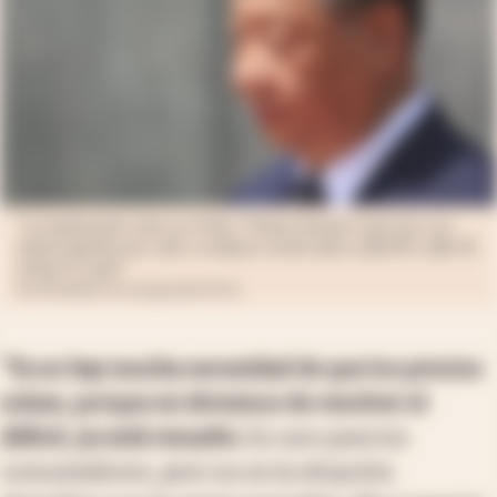
“La explicación clave es China. Tienen muchas reservas y no
tienen apetito por salir a comprar al mercado a u$s 80 o u$s 90
el barril o más."
EFE/EPA/Athit Perawongmetha/POOL
“Ya no hay mucha necesidad de que los precios
suban, porque en términos de resolver el
déficit, ya está resuelto.
Es caro para los
consumidores, pero no es la situación