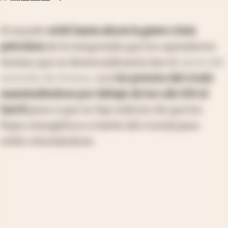
El mundo
evitó hasta ahora la grave crisis
petrolera
de la temporada que los operadores
temían que se desencadenaría tras el
cierre del
estrecho de Ormuz
, con
los precios del crudo
manteniéndose por debajo de los u$s 100 el
barril
pese a que no hay indicios de que los
flujos energéticos a través del crucial paso
estén retomándose.