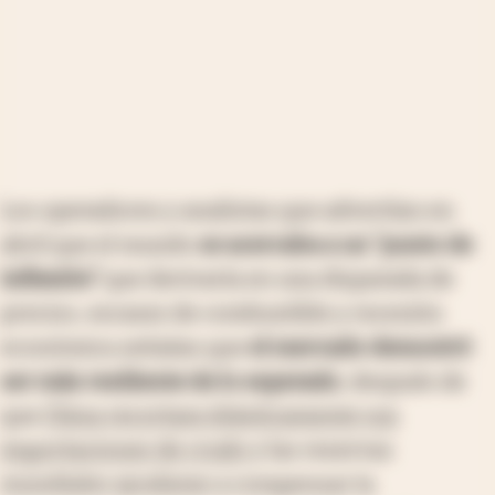
Los operadores y analistas que advertían en
abril que el mundo
se acercaba a un “punto de
inflexión”
que derivaría en una disparada de
precios, escasez de combustible y recesión
económica señalan que
el mercado demostró
ser más resiliente de lo esperado
, después de
que
China recortara drásticamente sus
importaciones de crudo
y las reservas
mundiales ayudaran a compensar la