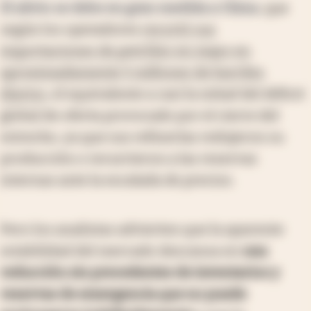
El alivio se debe en gran medida a China
, que
según los operadores
recortó sus
importaciones de petróleo en mayo en
aproximadamente 5 millones de barriles
diarios
, el equivalente a casi la mitad del déficit
global de oferta provocado por el cierre del
estrecho, ya que sus refinerías redujeron su
producción o recurrieron a las reservas
internas ante la escalada de precios.
Pero los analistas advierten que la aparente
estabilidad del mercado descansa en
una
reducción sin precedentes de inventarios y
reservas de emergencia que no puede