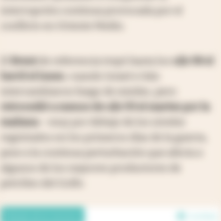
interrupción continua provocada por el
conflicto en Oriente Medio.
El
Brent
de referencia trepó hasta los
u$s 98 el
barril el lunes
, cuando Israel e Irán
intercambiaron fuego de misiles, pero
retrocedió a menos de u$s 93 el martes por la
mañana
—muy por debajo de los niveles
registrados en los primeros días de la guerra,
pese a la continua perturbación que afecta a
algunos de los mayores productores de
petróleo del Golfo.
Debate de los lectores
1 en línea