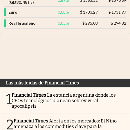
0,87
%
$
1585,52
$
1576,89
(GD30, 48 hs)
Euro
0,08
%
$
1733,27
$
1731,97
Real brasileño
0,05
%
$
295,03
$
294,82
Las más leídas de Financial Times
1
Financial Times
La estancia argentina donde los
CEOs tecnológicos planean sobrevivir al
apocalipsis
2
Financial Times
Alerta en los mercados: El Niño
amenaza a los commodities clave para la