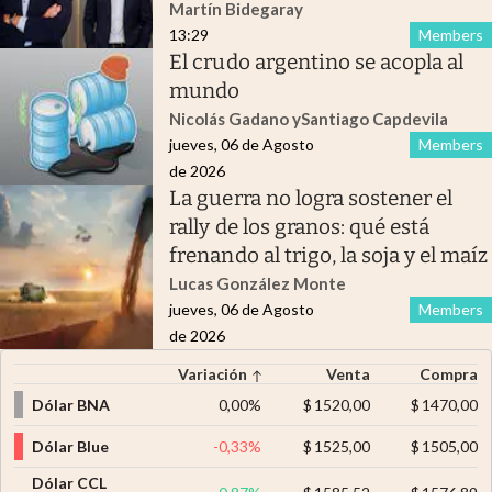
Martín Bidegaray
13:29
Members
El crudo argentino se acopla al
mundo
Nicolás Gadano
y
Santiago Capdevila
jueves, 06 de Agosto
Members
de 2026
La guerra no logra sostener el
rally de los granos: qué está
frenando al trigo, la soja y el maíz
Lucas González Monte
jueves, 06 de Agosto
Members
de 2026
Variación
Venta
Compra
Dólar BNA
0,00
%
$
1520,00
$
1470,00
Dólar Blue
-0,33
%
$
1525,00
$
1505,00
Dólar CCL