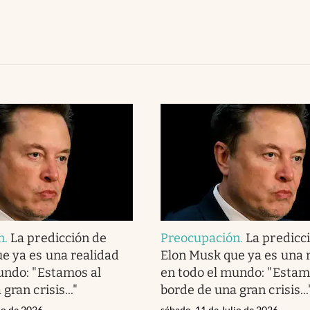
n
.
La predicción de
Preocupación
.
La predicc
e ya es una realidad
Elon Musk que ya es una 
undo: "Estamos al
en todo el mundo: "Estam
gran crisis..."
borde de una gran crisis...
io de 2026
sábado, 11 de Julio de 2026