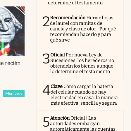
determine el testamento
2
Recomendación
Hervir hojas
de laurel con ramitas de
canela y clavo de olor | Por qué
recomiendan hacerlo y para
qué sirve
3
Oficial
Por nueva Ley de
Sucesiones, los herederos no
e recién
obtendrán los bienes aunque
s
lo determine el testamento
4
Clave
Cómo cargar la batería
del celular cuando no hay
Members
electricidad en casa: la manera
más efectiva, sencilla y segura
5
Atención
Oficial | Las
autoridades embargan
automáticamente las cuentas