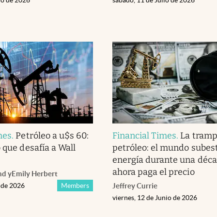
mes
.
Petróleo a u$s 60:
Financial Times
.
La tramp
 que desafía a Wall
petróleo: el mundo subes
energía durante una déca
ahora paga el precio
nd
y
Emily Herbert
o de 2026
Members
Jeffrey Currie
viernes, 12 de Junio de 2026