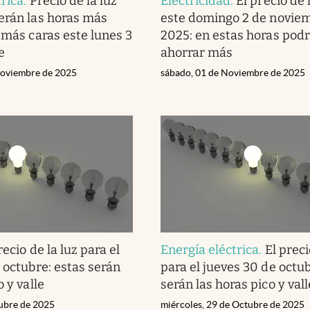
trica
.
Precio de la luz
Electricidad
.
El precio de 
erán las horas más
este domingo 2 de novie
 más caras este lunes 3
2025: en estas horas pod
e
ahorrar más
Noviembre de 2025
sábado, 01 de Noviembre de 2025
recio de la luz para el
Energía eléctrica
.
El preci
 octubre: estas serán
para el jueves 30 de octub
o y valle
serán las horas pico y vall
tubre de 2025
miércoles, 29 de Octubre de 2025