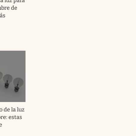
la luz para
mbre de
rás
o de la luz
re: estas
e