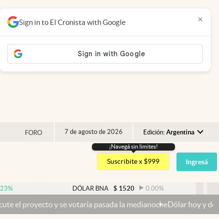
×
Sign in to El Cronista with Google
7 de agosto de 2026
Edición:
Argentina
FORO
¡Navegá sin limites!
Argentina
Suscribite x $999
Ingresá
España
México
DÓLAR BNA
$
1520
0.00
%
DÓLAR 
USA
y se votaría pasada la medianoche
Dólar hoy y dólar blue hoy: cuál e
Colombia