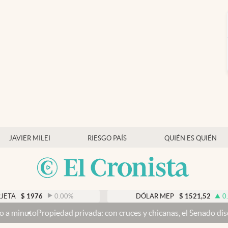
JAVIER MILEI
RIESGO PAÍS
QUIÉN ES QUIÉN
6
0.00
%
DÓLAR MEP
$
1521,52
0.23
%
ad privada: con cruces y chicanas, el Senado discute el proyecto 