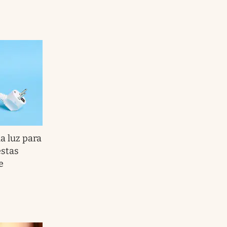
la luz para
estas
e