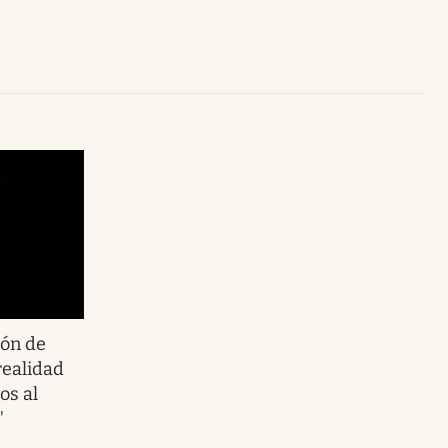
Uruguay
ión de
realidad
os al
"