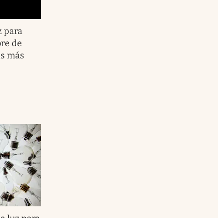
z para
re de
as más