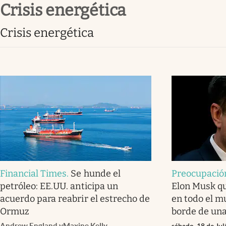
crisis energética
Infotechnology
Clase
crisis energética
Clima
Mundial 2026
Eventos Corporativos
El Cronista Studio
Mediakit
abre en nueva pestaña
Financial Times
.
Se hunde el
Preocupació
petróleo: EE.UU. anticipa un
Elon Musk qu
acuerdo para reabrir el estrecho de
en todo el m
Ormuz
borde de una 
Andrew England
y
Maxine Kelly
sábado, 18 de Jul