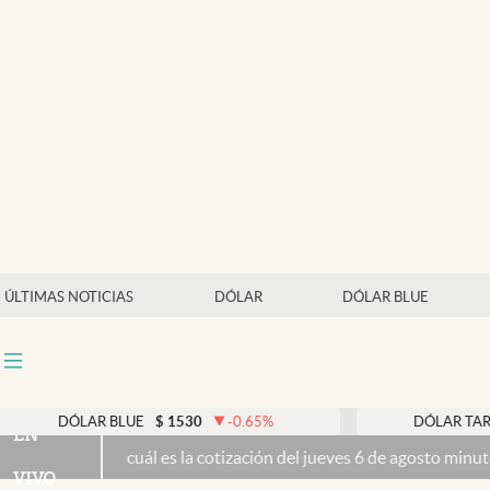
Últimas noticias
Dólar
Members
Economía y Política
Finanzas y Mercados
Mercados Online
ÚLTIMAS NOTICIAS
DÓLAR
DÓLAR BLUE
Negocios
Columnistas
Otras secciones
LAR BLUE
$
1530
-0.65
%
DÓLAR TARJETA
$
197
EN
cuál es la cotización del jueves 6 de agosto minuto a minuto
Propied
Apertura
VIVO