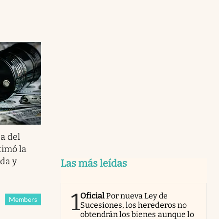
a del
timó la
da y
Las más leídas
1
Oficial
Por nueva Ley de
Members
Sucesiones, los herederos no
obtendrán los bienes aunque lo