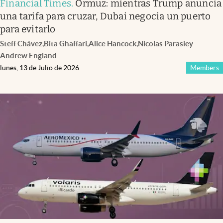
Financial Times
.
Ormuz: mientras Trump anuncia
una tarifa para cruzar, Dubai negocia un puerto
para evitarlo
Steff Chávez
,
Bita Ghaffari
,
Alice Hancock
,
Nicolas Parasie
y
Andrew England
lunes, 13 de Julio de 2026
Members