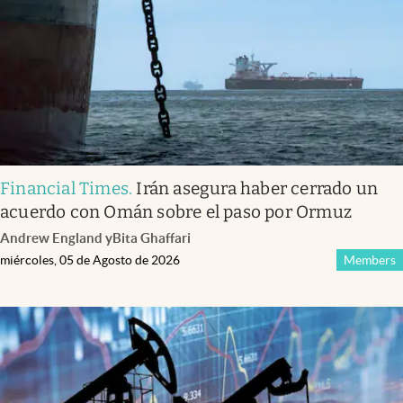
Infotechnology
Clase
Clima
Mundial 2026
Eventos Corporativos
El Cronista Studio
Financial Times
.
Irán asegura haber cerrado un
acuerdo con Omán sobre el paso por Ormuz
Mediakit
Andrew England
y
Bita Ghaffari
abre en nueva pestaña
miércoles, 05 de Agosto de 2026
Members
Argentina