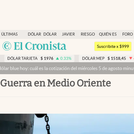
Últimas noticias
ÚLTIMAS
DÓLAR
DÓLAR
JAVIER
RIESGO
QUIÉN ES
FORO
Dólar
NOTICIAS
BLUE
MILEI
PAÍS
QUIÉN
Argentina
Members
Suscribite x $999
España
Economía y Política
RJETA
$
1976
0.33
%
DÓLAR MEP
$
1518,45
-0.05
%
D
México
: cuál es la cotización del miércoles 5 de agosto minuto a minuto
Dó
Finanzas y Mercados
USA
Guerra en Medio Oriente
Mercados Online
Colombia
Uruguay
Negocios
Columnistas
Otras secciones
Apertura