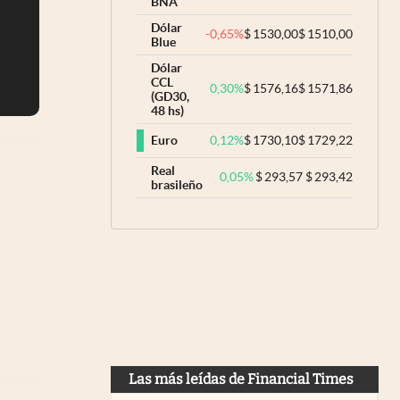
BNA
Dólar
-0,65
%
$
1530,00
$
1510,00
Blue
Dólar
CCL
0,30
%
$
1576,16
$
1571,86
(GD30,
48 hs)
0,12
%
$
1730,10
$
1729,22
Euro
Real
0,05
%
$
293,57
$
293,42
brasileño
Las más leídas de Financial Times