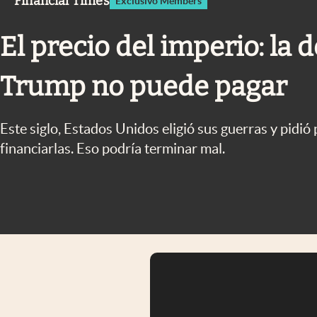
Financial Times
Exclusivo Members
Infotechnology
Clase
El precio del imperio: la
Clima
Trump no puede pagar
Mundial 2026
Eventos Corporativos
Este siglo, Estados Unidos eligió sus guerras y pidió
El Cronista Studio
financiarlas. Eso podría terminar mal.
Mediakit
abre en nueva pestaña