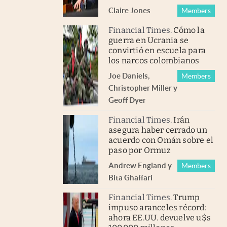
Claire Jones
Members
Financial Times
.
Cómo la
guerra en Ucrania se
convirtió en escuela para
los narcos colombianos
Joe Daniels
,
Members
Christopher Miller
y
Geoff Dyer
Financial Times
.
Irán
asegura haber cerrado un
acuerdo con Omán sobre el
paso por Ormuz
Andrew England
y
Members
Bita Ghaffari
Financial Times
.
Trump
impuso aranceles récord:
ahora EE.UU. devuelve u$s