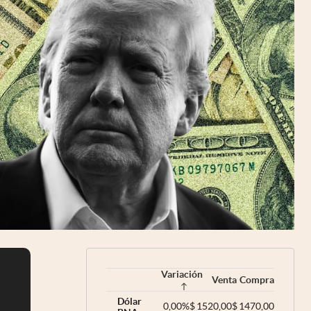
Uruguay
Variación
Venta
Compra
Dólar
0,00
%
$
1520,00
$
1470,00