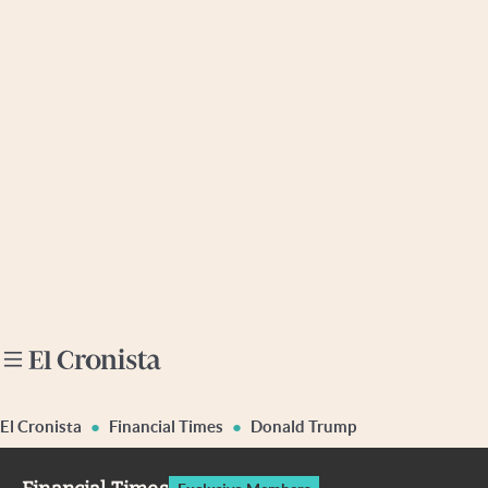
Últimas noticias
Dólar
Members
Economía y Política
Finanzas y Mercados
Mercados Online
Negocios
Columnistas
Otras secciones
El Cronista
Financial Times
Donald Trump
Apertura