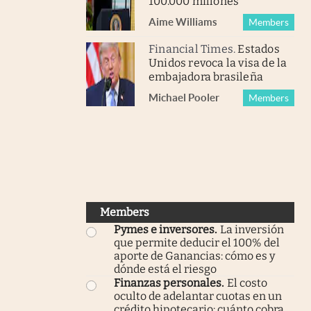
100.000 millones
Aime Williams
Members
Financial Times
.
Estados
Unidos revoca la visa de la
embajadora brasileña
Michael Pooler
Members
Members
Pymes e inversores
.
La inversión
que permite deducir el 100% del
aporte de Ganancias: cómo es y
dónde está el riesgo
Finanzas personales
.
El costo
oculto de adelantar cuotas en un
crédito hipotecario: cuánto cobra