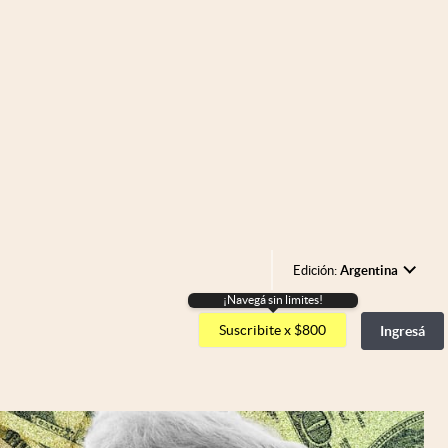
Edición:
Argentina
¡Navegá sin limites!
Argentina
Suscribite x $800
Ingresá
España
México
USA
Colombia