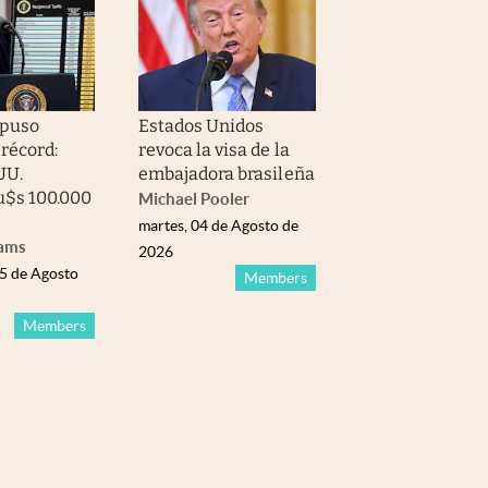
puso
Estados Unidos
 récord:
revoca la visa de la
UU.
embajadora brasileña
u$s 100.000
Michael Pooler
martes, 04 de Agosto de
iams
2026
05 de Agosto
Members
Members