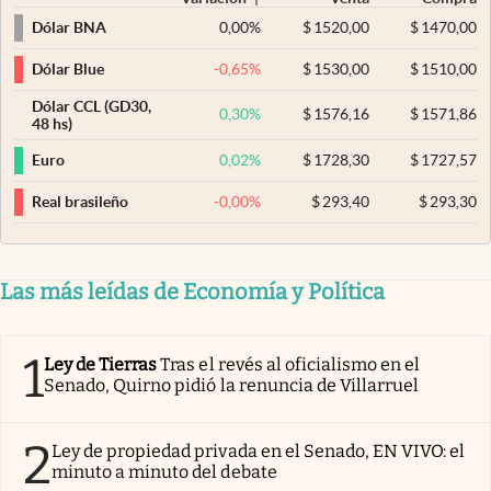
0,00
%
$
1520,00
$
1470,00
Dólar BNA
-0,65
%
$
1530,00
$
1510,00
Dólar Blue
Dólar CCL (GD30,
0,30
%
$
1576,16
$
1571,86
48 hs)
0,02
%
$
1728,30
$
1727,57
Euro
-0,00
%
$
293,40
$
293,30
Real brasileño
Las más leídas de Economía y Política
1
Ley de Tierras
Tras el revés al oficialismo en el
Senado, Quirno pidió la renuncia de Villarruel
2
Ley de propiedad privada en el Senado, EN VIVO: el
minuto a minuto del debate