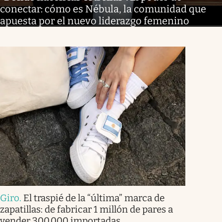
conectar: cómo es Nébula, la comunidad que
apuesta por el nuevo liderazgo femenino
Giro
.
El traspié de la “última” marca de
zapatillas: de fabricar 1 millón de pares a
vender 300.000 importadas