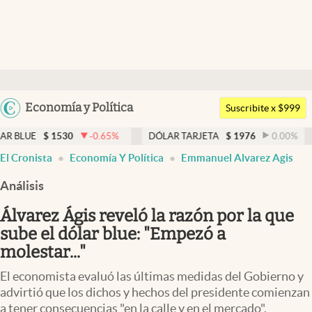
Últimas noticias
Dólar
Argentina
Economía y Política
Members
Suscribite x $999
España
Economía y Política
530
-0.65
%
DÓLAR TARJETA
$
1976
0.00
%
DÓLAR M
México
El Cronista
Economía Y Política
Emmanuel Alvarez Agis
Finanzas y Mercados
USA
Análisis
Mercados Online
Colombia
Uruguay
Álvarez Ágis reveló la razón por la que
Negocios
sube el dólar blue: "Empezó a
Columnistas
molestar..."
Otras secciones
El economista evaluó las últimas medidas del Gobierno y
advirtió que los dichos y hechos del presidente comienzan
Apertura
a tener consecuencias "en la calle y en el mercado".