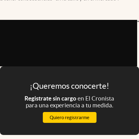
Infotechnology
Clase
"
Clima
Mundial 2026
Eventos Corporativos
El Cronista Studio
Mediakit
¡Queremos conocerte!
abre en nueva pestaña
Argentina
Registrate sin cargo
en El Cronista
para una experiencia a tu medida.
Quiero registrarme