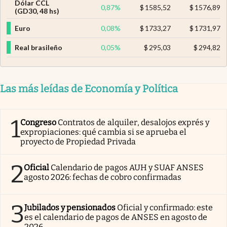
Dólar CCL
0,87
%
$
1585,52
$
1576,89
(GD30, 48 hs)
Euro
0,08
%
$
1733,27
$
1731,97
Real brasileño
0,05
%
$
295,03
$
294,82
Las más leídas de Economía y Política
1
Congreso
Contratos de alquiler, desalojos exprés y
expropiaciones: qué cambia si se aprueba el
proyecto de Propiedad Privada
2
Oficial
Calendario de pagos AUH y SUAF ANSES
agosto 2026: fechas de cobro confirmadas
3
Jubilados y pensionados
Oficial y confirmado: este
es el calendario de pagos de ANSES en agosto de
2026