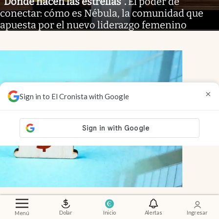
"Donde nacen las estrellas"
.
El poder de
conectar: cómo es Nébula, la comunidad que
apuesta por el nuevo liderazgo femenino
×
Sign in to El Cronista with Google
Mercado inmobiliario
.
El mapa de precios
de venta y alquiler en el AMBA: cómo
Dolar
Inicio
Alertas
Ingresar
Menú