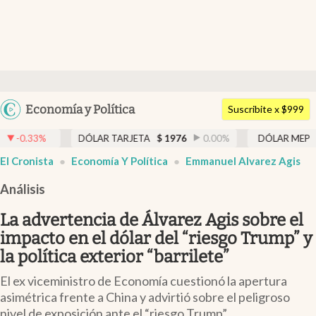
Últimas noticias
Dólar
Argentina
Economía y Política
Members
Suscribite x $999
España
Economía y Política
DÓLAR TARJETA
$
1976
0.00
%
DÓLAR MEP
$
1526,03
México
abre en nueva pestaña
abre en nueva pestaña
El Cronista
Economía Y Política
Emmanuel Alvarez Agis
Finanzas y Mercados
USA
Análisis
Mercados Online
Colombia
Uruguay
La advertencia de Álvarez Agis sobre el
Negocios
impacto en el dólar del “riesgo Trump” y
Columnistas
la política exterior “barrilete”
Otras secciones
El ex viceministro de Economía cuestionó la apertura
asimétrica frente a China y advirtió sobre el peligroso
Apertura
nivel de exposición ante el “riesgo Trump”.