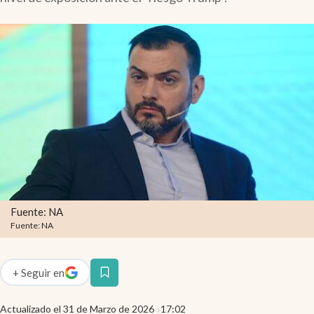
Infotechnology
Clase
Clima
Mundial 2026
Eventos Corporativos
El Cronista Studio
Mediakit
abre en nueva pestaña
Argentina
Fuente: NA
Fuente: NA
+
Seguir
en
abre en nueva pestaña
Actualizado el
31 de Marzo de 2026
17:02