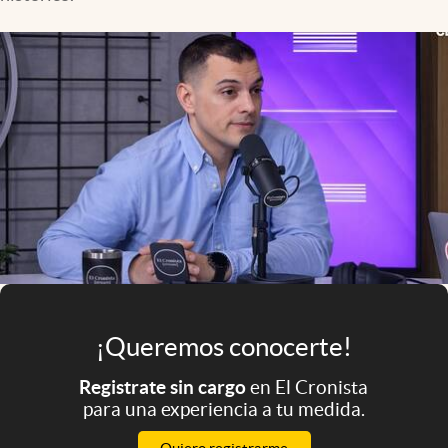
Infotechnology
Clase
Clima
Mundial 2026
Eventos Corporativos
El Cronista Studio
Mediakit
abre en nueva pestaña
Argentina
¡Queremos conocerte!
Registrate sin cargo
en El Cronista
para una experiencia a tu medida.