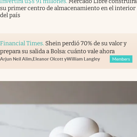
Invertirá u$s 91 millones
.
Mercado Libre construirá
su primer centro de almacenamiento en el interior
del país
Financial Times
.
Shein perdió 70% de su valor y
prepara su salida a Bolsa: cuánto vale ahora
Arjun Neil Alim
,
Eleanor Olcott
y
William Langley
Members