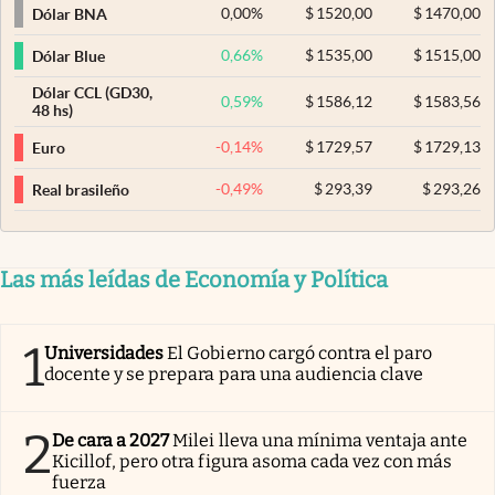
0,00
%
$
1520,00
$
1470,00
Dólar BNA
0,66
%
$
1535,00
$
1515,00
Dólar Blue
Dólar CCL (GD30,
0,59
%
$
1586,12
$
1583,56
48 hs)
-0,14
%
$
1729,57
$
1729,13
Euro
-0,49
%
$
293,39
$
293,26
Real brasileño
Las más leídas de Economía y Política
1
Universidades
El Gobierno cargó contra el paro
docente y se prepara para una audiencia clave
2
De cara a 2027
Milei lleva una mínima ventaja ante
Kicillof, pero otra figura asoma cada vez con más
fuerza