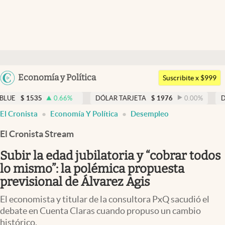
Últimas noticias
Dólar
Argentina
Economía y Política
Members
Suscribite x $999
España
Economía y Política
0.66
%
DÓLAR TARJETA
$
1976
0.00
%
DÓLAR MEP
$
México
El Cronista
Economía Y Política
Desempleo
Finanzas y Mercados
USA
El Cronista Stream
Mercados Online
Colombia
Uruguay
Subir la edad jubilatoria y “cobrar todos
Negocios
lo mismo”: la polémica propuesta
Columnistas
previsional de Álvarez Agis
Otras secciones
El economista y titular de la consultora PxQ sacudió el
debate en Cuenta Claras cuando propuso un cambio
Apertura
histórico.