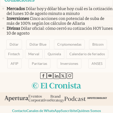
Mercados
Dólar hoy y dólar blue hoy: cuál es la cotización
del lunes 10 de agosto minuto a minuto
Inversiones
Cinco acciones con potencial de suba de
más de 100% según los cálculos de Allaria
Divisas
Dólar oficial: cómo cerró su cotización HOY lunes
10 de agosto
Dólar
Dólar Blue
Criptomonedas
Bitcoin
Fintech
Merval
Quiniela
Calendario de feriados
AFIP
Paritarias
Inversiones
ANSES
abre en nueva pestaña
abre en nueva pestaña
abre en nueva pestaña
abre en nueva pestaña
abre en nueva pestaña
Contacto
Canales de WhatsApp
Suscribite
Quiénes Somos