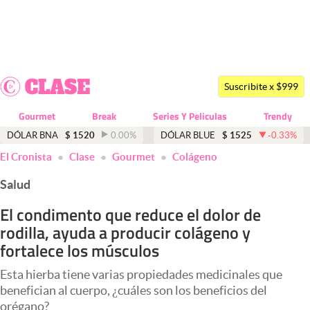
Últimas noticias
Dólar
Suscribite x $999
Members
Gourmet
Break
Series Y Peliculas
Trendy
Economía y Política
DÓLAR BNA
$
1520
0.00
%
DÓLAR BLUE
$
1525
-0.33
%
El Cronista
Clase
Gourmet
Colágeno
Finanzas y Mercados
Salud
Mercados Online
El condimento que reduce el dolor de
Negocios
rodilla, ayuda a producir colágeno y
Columnistas
fortalece los músculos
Otras secciones
Esta hierba tiene varias propiedades medicinales que
benefician al cuerpo, ¿cuáles son los beneficios del
Apertura
orégano?