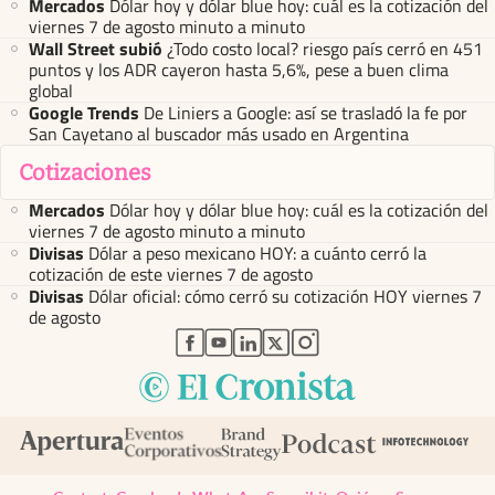
Mercados
Dólar hoy y dólar blue hoy: cuál es la cotización del
viernes 7 de agosto minuto a minuto
Wall Street subió
¿Todo costo local? riesgo país cerró en 451
puntos y los ADR cayeron hasta 5,6%, pese a buen clima
global
Google Trends
De Liniers a Google: así se trasladó la fe por
San Cayetano al buscador más usado en Argentina
Cotizaciones
Mercados
Dólar hoy y dólar blue hoy: cuál es la cotización del
viernes 7 de agosto minuto a minuto
Divisas
Dólar a peso mexicano HOY: a cuánto cerró la
cotización de este viernes 7 de agosto
Divisas
Dólar oficial: cómo cerró su cotización HOY viernes 7
de agosto
abre en nueva pestaña
abre en nueva pestaña
abre en nueva pestaña
abre en nueva pestaña
abre en nueva pestaña