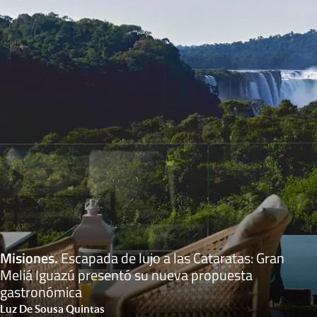
Misiones
.
Escapada de lujo a las Cataratas: Gran
Meliá Iguazú presentó su nueva propuesta
gastronómica
Luz De Sousa Quintas