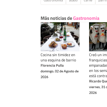
Gastronomia
asado
carne
parril
Más noticias de
Gastronomia
Cocina sin timidez en
Creó un im
una esquina de barrio
franquicias
empanadas 
Florencia Pulla
en los sem
domingo, 02 de Agosto de
está contra
2026
Ricardo Qu
viernes, 31 
2026