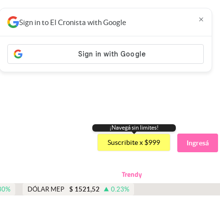
×
Sign in to El Cronista with Google
¡Navegá sin limites!
Suscribite x $999
Ingresá
Trendy
30
%
DÓLAR MEP
$
1521,52
0.23
%