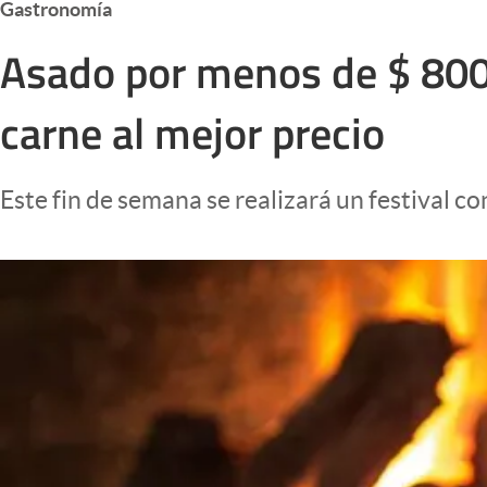
Gastronomía
Infotechnology
Asado por menos de $ 800
Clase
Clima
carne al mejor precio
Mundial 2026
Eventos Corporativos
Este fin de semana se realizará un festival con
El Cronista Studio
Mediakit
abre en nueva pestaña