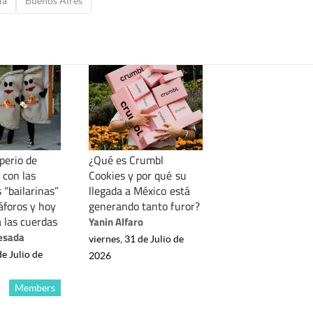
la
Buenos Aires
perio de
¿Qué es Crumbl
 con las
Cookies y por qué su
“bailarinas”
llegada a México está
áforos y hoy
generando tanto furor?
 las cuerdas
Yanin Alfaro
esada
viernes, 31 de Julio de
de Julio de
2026
Members