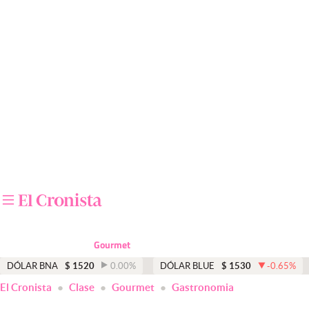
Últimas noticias
Dólar
Members
Economía y Política
Finanzas y Mercados
Mercados Online
Negocios
Columnistas
Gourmet
Otras secciones
DÓLAR BNA
$
1520
0.00
%
DÓLAR BLUE
$
1530
-0.65
%
El Cronista
Clase
Gourmet
Gastronomia
Apertura