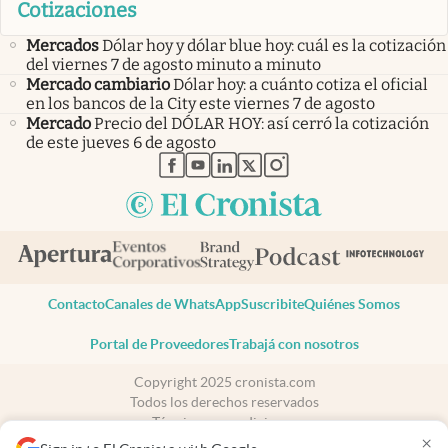
Cotizaciones
Mercados
Dólar hoy y dólar blue hoy: cuál es la cotización
del viernes 7 de agosto minuto a minuto
Mercado cambiario
Dólar hoy: a cuánto cotiza el oficial
en los bancos de la City este viernes 7 de agosto
Mercado
Precio del DÓLAR HOY: así cerró la cotización
de este jueves 6 de agosto
abre en nueva pestaña
abre en nueva pestaña
abre en nueva pestaña
abre en nueva pestaña
abre en nueva pestaña
Contacto
Canales de WhatsApp
Suscribite
Quiénes Somos
Portal de Proveedores
Trabajá con nosotros
Copyright 2025 cronista.com
Todos los derechos reservados
Términos y condiciones
×
Privacidad