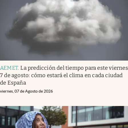
Infotechnology
Clase
Clima
Mundial 2026
Eventos Corporativos
El Cronista Studio
AEMET
.
La predicción del tiempo para este viernes
Mediakit
7 de agosto: cómo estará el clima en cada ciudad
abre en nueva pestaña
de España
Argentina
viernes, 07 de Agosto de 2026