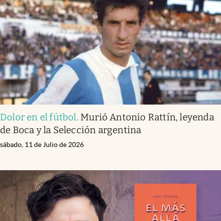
Infotechnology
Clase
Clima
Mundial 2026
Eventos Corporativos
El Cronista Studio
Dolor en el fútbol
.
Murió Antonio Rattín, leyenda
Mediakit
de Boca y la Selección argentina
abre en nueva pestaña
Argentina
sábado, 11 de Julio de 2026