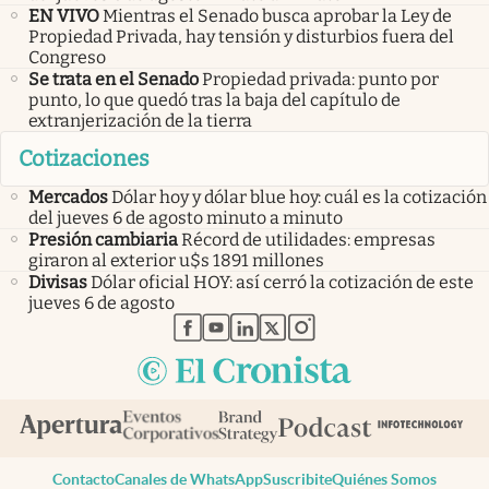
EN VIVO
Mientras el Senado busca aprobar la Ley de
Propiedad Privada, hay tensión y disturbios fuera del
Congreso
Se trata en el Senado
Propiedad privada: punto por
punto, lo que quedó tras la baja del capítulo de
extranjerización de la tierra
Cotizaciones
Mercados
Dólar hoy y dólar blue hoy: cuál es la cotización
del jueves 6 de agosto minuto a minuto
Presión cambiaria
Récord de utilidades: empresas
giraron al exterior u$s 1891 millones
Divisas
Dólar oficial HOY: así cerró la cotización de este
jueves 6 de agosto
abre en nueva pestaña
abre en nueva pestaña
abre en nueva pestaña
abre en nueva pestaña
abre en nueva pestaña
Contacto
Canales de WhatsApp
Suscribite
Quiénes Somos