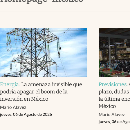
Clima
Espiritualidad
Mediakit
abre en nueva pestaña
Energía
.
La amenaza invisible que
Previsiones
.
podría apagar el boom de la
plazo, dudas 
inversión en México
la última enc
México
Mario Alavez
jueves, 06 de Agosto de 2026
Mario Alavez
jueves, 06 de Ag