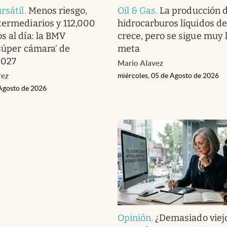
rsátil
.
Menos riesgo,
Oil & Gas
.
La producción 
termediarios y 112,000
hidrocarburos líquidos d
s al día: la BMV
crece, pero se sigue muy l
‘súper cámara’ de
meta
2027
Mario Alavez
rez
miércoles, 05 de Agosto de 2026
 Agosto de 2026
Opinión
.
¿Demasiado viej