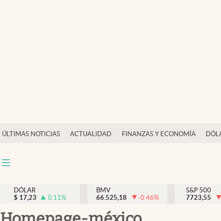
Últimas Noticias
Actualidad
Finanzas y economía
Dólar y mercados
Internacionales
Opinión
ÚLTIMAS NOTICIAS
ACTUALIDAD
FINANZAS Y ECONOMÍA
DÓL
Brand Strategy
Pc y celular
Vida y estilo
DÓLAR
BMV
S&P 500
$
17,23
0.11
%
66.525,18
-0.46
%
7723,55
Tv
homepage-méxico