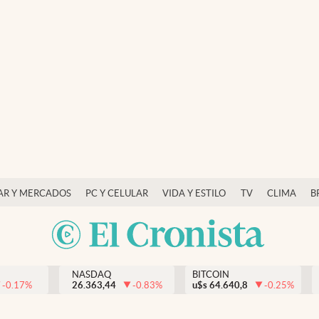
AR Y MERCADOS
PC Y CELULAR
VIDA Y ESTILO
TV
CLIMA
B
NASDAQ
BITCOIN
-0.17
%
26.363,44
-0.83
%
u$s
64.640,8
-0.25
%