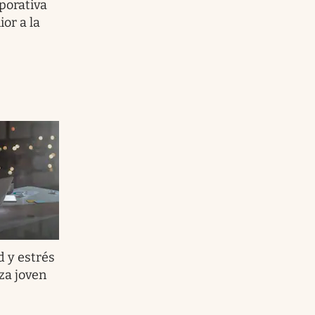
porativa
or a la
 y estrés
rza joven