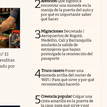
2
Atención
Qué significa
encontrar una moneda en la
manija de la puerta del auto y
por qué es importante saber
qué hacer
3
Migraciones
Decretado |
Aeropuertos de Bogotá,
Medellín, Cali y Barranquilla
anularán la salida de
extranjeros que hayan
h? El
postergado la renovación del
pasaporte
ienditas
sado por
4
Truco casero
Poner una
moneda arriba del router de
WiFi | Para qué sirve y por qué
recomiendan hacerlo
5
Creencia popular
Colgar una
cinta amarilla en la puerta de
la casa: para qué sirve y por