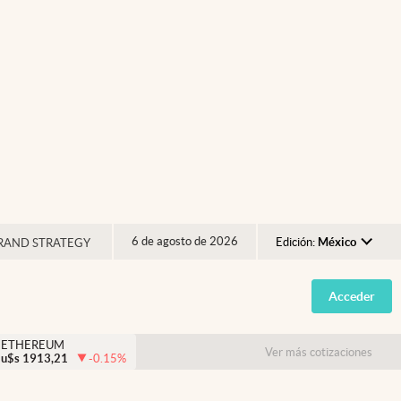
6 de agosto de 2026
Edición:
México
RAND STRATEGY
Argentina
Acceder
España
México
ETHEREUM
Ver más cotizaciones
u$s
1913,21
-0.15
%
USA
Colombia