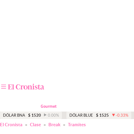
Últimas noticias
Dólar
Members
Economía y Política
Finanzas y Mercados
Mercados Online
Negocios
Columnistas
Gourmet
Otras secciones
DÓLAR BNA
$
1520
0.00
%
DÓLAR BLUE
$
1525
-0.33
%
El Cronista
Clase
Break
Tramites
Apertura