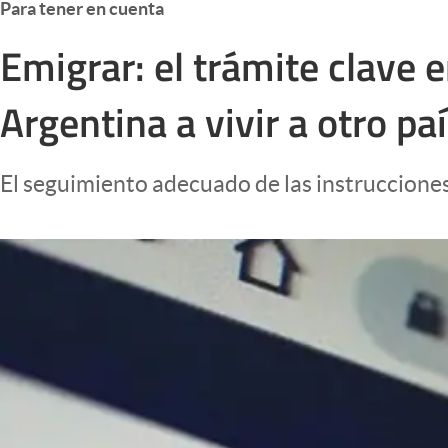
Para tener en cuenta
Infotechnology
Emigrar: el trámite clave 
Clase
Clima
Argentina a vivir a otro pa
Mundial 2026
Eventos Corporativos
El seguimiento adecuado de las instrucciones 
El Cronista Studio
Mediakit
abre en nueva pestaña