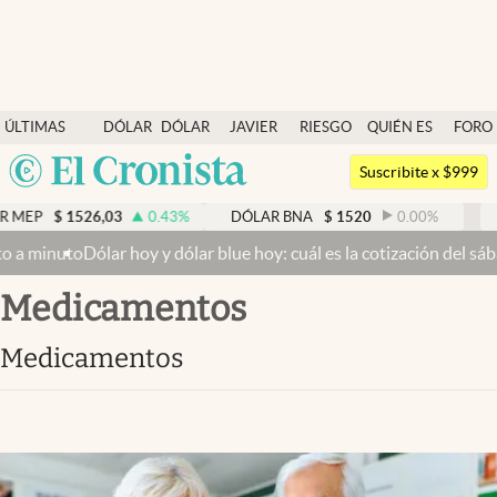
Últimas noticias
ÚLTIMAS
DÓLAR
DÓLAR
JAVIER
RIESGO
QUIÉN ES
FORO
Dólar
NOTICIAS
BLUE
MILEI
PAÍS
QUIÉN
Argentina
Members
Suscribite x $999
España
Economía y Política
6,03
0.43
%
DÓLAR BNA
$
1520
0.00
%
DÓLAR BLUE
México
lar hoy y dólar blue hoy: cuál es la cotización del sábado 8 de ag
Finanzas y Mercados
USA
Medicamentos
Mercados Online
Colombia
Uruguay
Negocios
Medicamentos
Columnistas
Otras secciones
Apertura