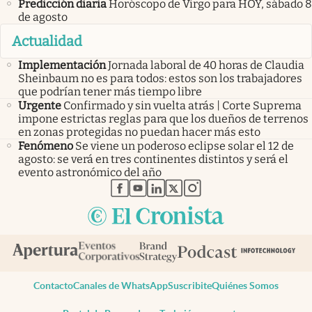
Predicción diaria
Horóscopo de Virgo para HOY, sábado 8
de agosto
Actualidad
Implementación
Jornada laboral de 40 horas de Claudia
Sheinbaum no es para todos: estos son los trabajadores
que podrían tener más tiempo libre
Urgente
Confirmado y sin vuelta atrás | Corte Suprema
impone estrictas reglas para que los dueños de terrenos
en zonas protegidas no puedan hacer más esto
Fenómeno
Se viene un poderoso eclipse solar el 12 de
agosto: se verá en tres continentes distintos y será el
evento astronómico del año
abre en nueva pestaña
abre en nueva pestaña
abre en nueva pestaña
abre en nueva pestaña
abre en nueva pestaña
Contacto
Canales de WhatsApp
Suscribite
Quiénes Somos