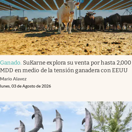
Clima
Espiritualidad
Mediakit
abre en nueva pestaña
México
Ganado
.
SuKarne explora su venta por hasta 2,000
MDD en medio de la tensión ganadera con EEUU
Mario Alavez
lunes, 03 de Agosto de 2026