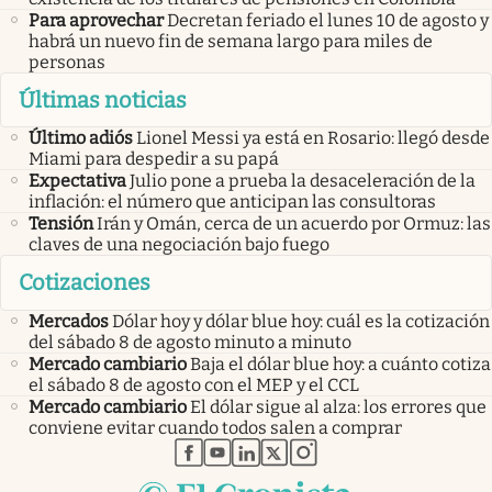
Para aprovechar
Decretan feriado el lunes 10 de agosto y
habrá un nuevo fin de semana largo para miles de
personas
Últimas noticias
Último adiós
Lionel Messi ya está en Rosario: llegó desde
Miami para despedir a su papá
Expectativa
Julio pone a prueba la desaceleración de la
inflación: el número que anticipan las consultoras
Tensión
Irán y Omán, cerca de un acuerdo por Ormuz: las
claves de una negociación bajo fuego
Cotizaciones
Mercados
Dólar hoy y dólar blue hoy: cuál es la cotización
del sábado 8 de agosto minuto a minuto
Mercado cambiario
Baja el dólar blue hoy: a cuánto cotiza
el sábado 8 de agosto con el MEP y el CCL
Mercado cambiario
El dólar sigue al alza: los errores que
conviene evitar cuando todos salen a comprar
abre en nueva pestaña
abre en nueva pestaña
abre en nueva pestaña
abre en nueva pestaña
abre en nueva pestaña