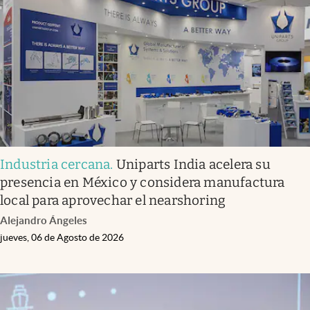
Infotechnology
Clase
Clima
Mundial 2026
Eventos Corporativos
El Cronista Studio
Industria cercana
.
Uniparts India acelera su
Mediakit
presencia en México y considera manufactura
abre en nueva pestaña
local para aprovechar el nearshoring
Argentina
Alejandro Ángeles
jueves, 06 de Agosto de 2026