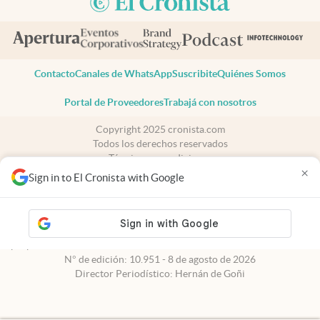
Contacto
Canales de WhatsApp
Suscribite
Quiénes Somos
Portal de Proveedores
Trabajá con nosotros
Copyright 2025 cronista.com
Todos los derechos reservados
Términos y condiciones
×
Privacidad
Sign in to El Cronista with Google
Consentimiento
Tel:
+54 11 7078-3270
cronista.com
es propiedad de El Cronista Comercial S.A Registro de
propiedad intelectual: 56576959
N° de edición: 10.951 - 8 de agosto de 2026
Director Periodístico: Hernán de Goñi