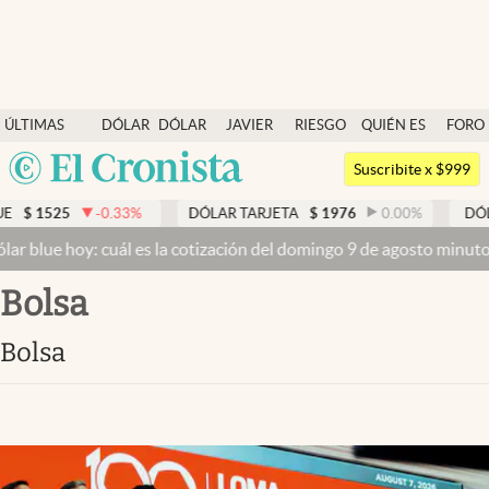
Últimas noticias
ÚLTIMAS
DÓLAR
DÓLAR
JAVIER
RIESGO
QUIÉN ES
FORO
Dólar
NOTICIAS
BLUE
MILEI
PAÍS
QUIÉN
Argentina
Members
Suscribite x $999
España
Economía y Política
-0.33
%
DÓLAR TARJETA
$
1976
0.00
%
DÓLAR MEP
$
15
México
 cuál es la cotización del domingo 9 de agosto minuto a minuto
Dóla
Finanzas y Mercados
USA
Bolsa
Mercados Online
Colombia
Uruguay
Negocios
Bolsa
Columnistas
Otras secciones
Apertura