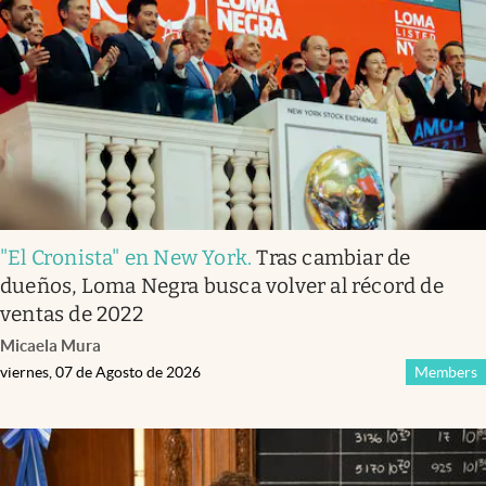
Infotechnology
Clase
Clima
Mundial 2026
Eventos Corporativos
El Cronista Studio
"El Cronista" en New York
.
Tras cambiar de
Mediakit
dueños, Loma Negra busca volver al récord de
abre en nueva pestaña
ventas de 2022
Argentina
Micaela Mura
viernes, 07 de Agosto de 2026
Members