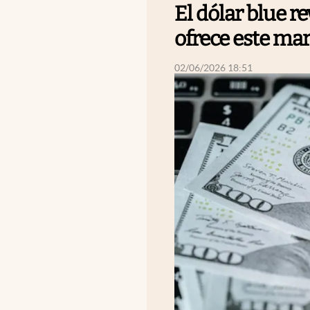
El dólar blue re
ofrece este mar
abre en nueva pestaña
02/06/2026 18:51