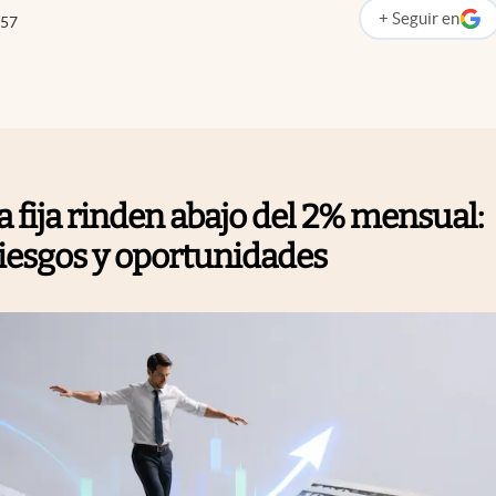
+
Seguir
en
:57
abre en nueva p
a fija rinden abajo del 2% mensual:
riesgos y oportunidades