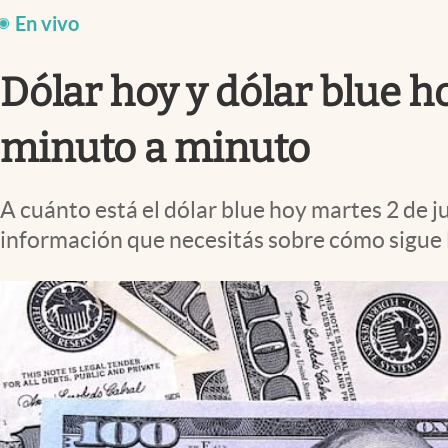
Infotechnology
En vivo
Clase
Dólar hoy y dólar blue ho
Clima
Mundial 2026
minuto a minuto
Eventos Corporativos
El Cronista Studio
A cuánto está el dólar blue hoy martes 2 de ju
información que necesitás sobre cómo sigue 
Mediakit
abre en nueva pestaña