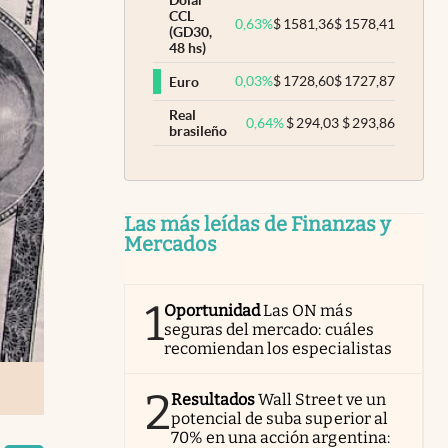
Dólar
CCL
0,63
%
$
1581,36
$
1578,41
(GD30,
48 hs)
0,03
%
$
1728,60
$
1727,87
Euro
Real
0,64
%
$
294,03
$
293,86
brasileño
Las más leídas de Finanzas y
Mercados
1
Oportunidad
Las ON más
seguras del mercado: cuáles
recomiendan los especialistas
2
Resultados
Wall Street ve un
potencial de suba superior al
70% en una acción argentina: