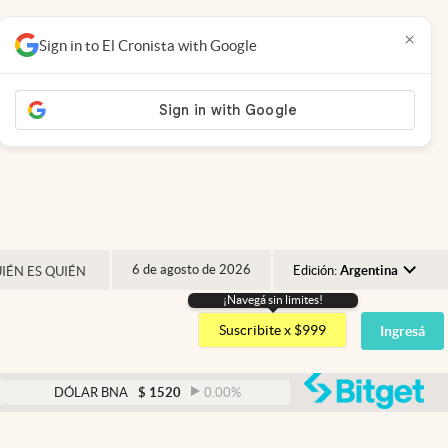
×
Sign in to El Cronista with Google
6 de agosto de 2026
Edición:
Argentina
IÉN ES QUIÉN
¡Navegá sin limites!
Argentina
Suscribite x $999
Ingresá
España
México
abre
R BNA
$
1520
0.00
%
DÓLAR BLUE
$
1530
-0.65
USA
Colombia