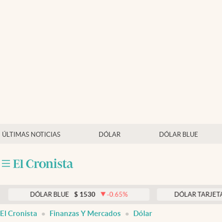
Últimas noticias
Dólar
Members
Economía y Política
Finanzas y Mercados
Mercados Online
ÚLTIMAS NOTICIAS
DÓLAR
DÓLAR BLUE
Negocios
Columnistas
Otras secciones
AR BLUE
$
1530
-0.65
%
DÓLAR TARJETA
$
1976
0
Apertura
El Cronista
Finanzas Y Mercados
Dólar