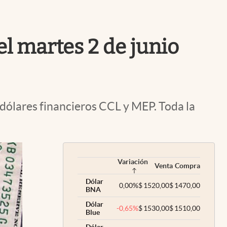
Uruguay
del martes 2 de junio
os dólares financieros CCL y MEP. Toda la
Variación
Venta
Compra
Dólar
0,00
%
$
1520,00
$
1470,00
BNA
Dólar
-0,65
%
$
1530,00
$
1510,00
Blue