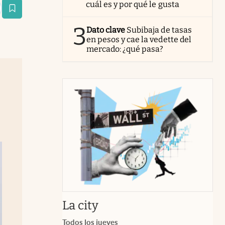
cuál es y por qué le gusta
estaña
3
Dato clave
Subibaja de tasas
en pesos y cae la vedette del
mercado: ¿qué pasa?
abre en nueva pestaña
abre en nueva pestaña
La city
Todos los jueves