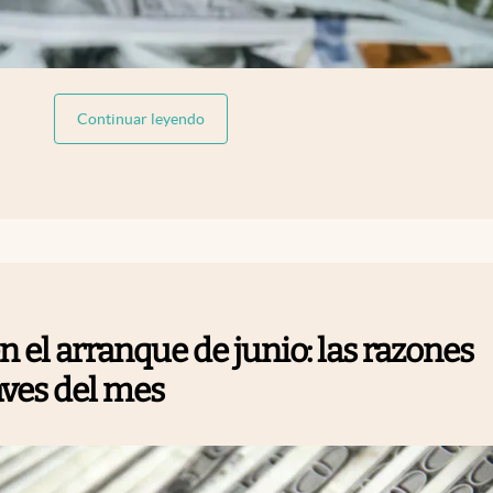
abre en nueva pestaña
Continuar leyendo
en el arranque de junio: las razones
laves del mes