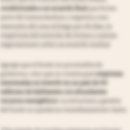
condicionada a un acuerdo final
que forme
parte del memorándum y seguiría a una
extensión del cese al fuego por 60 días, la
reapertura del estrecho de Ormuz y nuevas
negociaciones sobre un acuerdo nuclear
.
Agregó que el fondo no provendría de
gobiernos, sino que se crearía para
empresas
interesadas en invertir en un país de 90
millones de habitantes con abundantes
recursos energéticos
. La estructura y gestión
del fondo no quedaron inmediatamente claras.