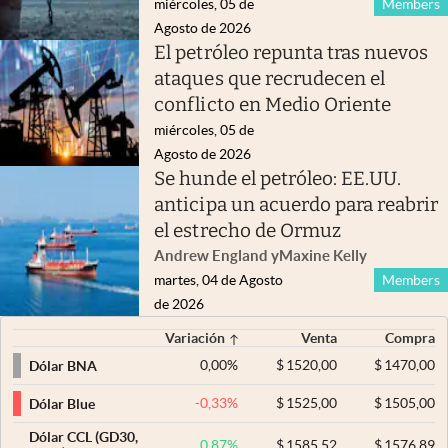
miércoles, 05 de
Members
Agosto de 2026
El petróleo repunta tras nuevos
ataques que recrudecen el
conflicto en Medio Oriente
miércoles, 05 de
Agosto de 2026
Se hunde el petróleo: EE.UU.
anticipa un acuerdo para reabrir
el estrecho de Ormuz
Andrew England
y
Maxine Kelly
martes, 04 de Agosto
Members
de 2026
Variación
Venta
Compra
0,00
%
$
1520,00
$
1470,00
Dólar BNA
-0,33
%
$
1525,00
$
1505,00
Dólar Blue
Dólar CCL (GD30,
0,87
%
$
1585,52
$
1576,89