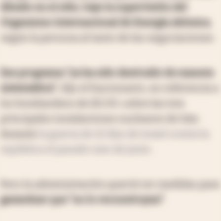
diluido en el sitio, bajo la supervisión del
Organismo Internacional de Energía Atómica
,
según la persona al tanto de las negociaciones.
Ese programa “ya ha sido destruido de manera
sistemática”
, dijo el funcionario, en referencia a
los bombardeos de EE.UU. sobre las tres
principales instalaciones nucleares de Irán
durante
la guerra de 12 días de Israel contra la
república el pasado mes de junio
.
Pero la administración querrá ver medidas para
garantizar que “no lo reconstruyan”
.