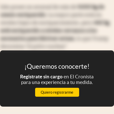
Irán posee un arsenal de más de
9.000 kg de
uranio enriquecido
. La mayor parte está en
niveles bajos de enriquecimiento, pero
440 kg
está enriquecido a niveles cercanos a los
necesarios para fabricar armas
, lo que Trump
denomina “el polvo nuclear”.
¡Queremos conocerte!
Registrate sin cargo
en El Cronista
para una experiencia a tu medida.
Quiero registrarme