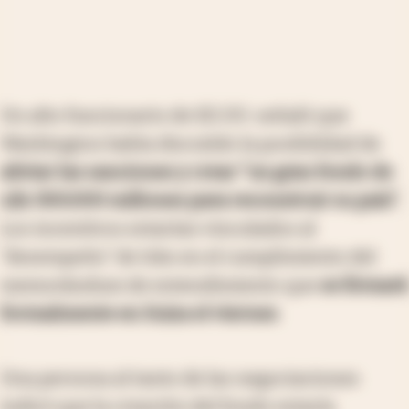
Un alto funcionario de EE.UU. señaló que
Washington había discutido la posibilidad de
aliviar las sanciones y crear “un gran fondo de
u$s 300.000 millones para reconstruir su país”.
Los incentivos estarían vinculados al
“desempeño” de Irán en el cumplimiento del
memorándum de entendimiento que
se firmará
formalmente en Suiza el viernes
.
Una persona al tanto de las negociaciones
indicó que la creación del fondo estaría