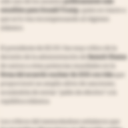
sido uno de los asuntos
políticamente más
sensibles para Donald Trump
, quien es reacio a
que se lo vea recompensando al régimen
islámico.
El presidente de EE.UU. fue muy crítico de la
decisión de la administración de
Barack Obama
de unirse a otras potencias mundiales en la
firma del acuerdo nuclear de 2015 con Irán
que
proporcionó un amplio alivio de sanciones,
acusándola de enviar “palés de efectivo” a la
república islámica.
Los críticos del memorándum señalaron que