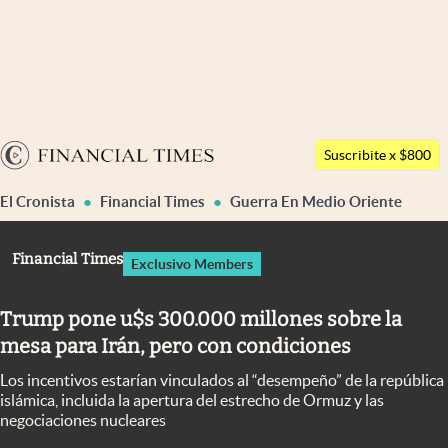
Últimas noticias
Dólar
Argentina
Members
Suscribite x $800
España
Economía y Política
El Cronista
Financial Times
Guerra En Medio Oriente
México
Finanzas y Mercados
USA
Financial Times
Exclusivo Members
Mercados Online
Colombia
Uruguay
Negocios
Trump pone u$s 300.000 millones sobre la
mesa para Irán, pero con condiciones
Columnistas
Los incentivos estarían vinculados al “desempeño” de la república
Otras secciones
islámica, incluida la apertura del estrecho de Ormuz y las
negociaciones nucleares
Apertura