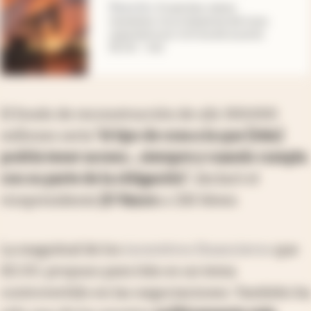
Reacción
.
El petróleo rebota
levemente, tras el desplome del lunes:
expectativa por la firma del acuerdo
EE.UU. - Irán
El fondo de reconstrucción de u$s 300.000
millones sería
“el tipo de cosa a la que [Irán]
podría tener acceso... siempre y cuando cumpla
con su parte de la obligación”
, declaró el
vicepresidente
JD Vance
a
CBS News
.
La magnitud de los
incentivos financieros
que
EE.UU. propuso para Irán es un tema
controvertido en las negociaciones. También ha