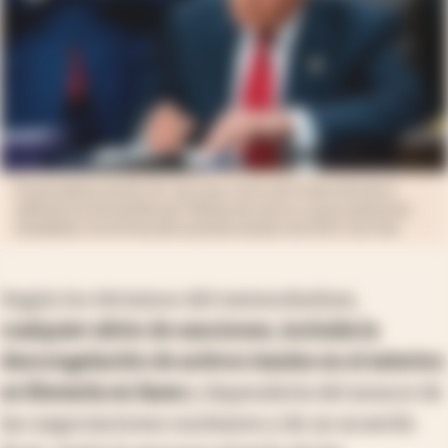
El presidente de EE.UU. fue muy crítico de la decisión de la
administración de Barack Obama de unirse a otras potencias
mundiales en la firma del acuerdo nuclear de 2015 con Irán.
Según los términos del memorándum,
cualquier alivio de sanciones, incluida la
descongelación de activos iraníes en el exterior,
se liberaría en fases
y dependería del avance de
las negociaciones nucleares y de un acuerdo