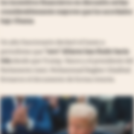
los incentivos financieros en discusión serían
considerablemente mayores que los acordados
bajo Obama
.
Un alto funcionario declaró el lunes a
periodistas que
“cero” dólares han fluido hacia
Irán
desde que Trump, Vance y el presidente del
Parlamento iraní, Mohammad Bagher Ghalibaf,
firmaron el documento de forma remota.