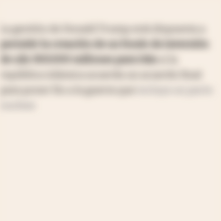
La gestión de Donald Trump está dispuesta a
permitir la creación de un fondo de inversión
de u$s 300.000 millones para Irán
si la
república islámica acuerda un acuerdo final
para poner fin a la guerra que
incluya un pacto
nuclear.