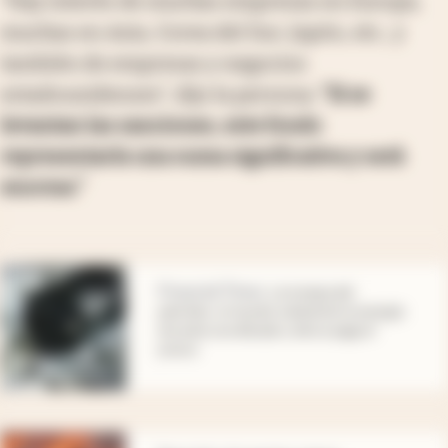
“Hay interés de muchas empresas en Europa,
muchas en Asia, Corea del Sur, Japón, etc., y
también de empresas y negocios
estadounidenses”, dijo la persona.
“Si se
levantan las sanciones, este fondo
representaría una suma significativa y será
enorme.”
abre en nueva pestaña
Financial Times
.
La trampa del
petróleo: el mundo subestimó la energía
durante una década y ahora paga el
precio
abre en nueva pestaña