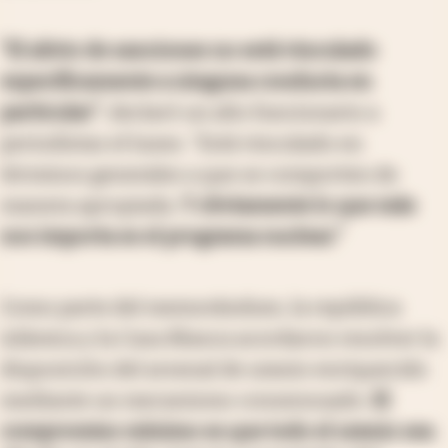
“El alivio de sanciones no está vinculado
específicamente a ninguna conducta en
particular”
, declaró un alto funcionario a
periodistas el lunes. “Está vinculado en
términos generales a que se comporten de
manera apropiada.
Y obviamente lo que más
nos importa es el programa nuclear.”
Como parte del memorándum, la república
islámica y la Casa Blanca acordaron resolver la
disposición del arsenal de uranio enriquecido
mediante un mecanismo consensuado.
El
compromiso mínimo es que todo el uranio sea