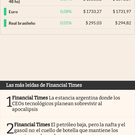
48 hs)
0,08
%
$
1733,27
$
1731,97
Euro
0,05
%
$
295,03
$
294,82
Real brasileño
Las más leídas de Financial Times
1
Financial Times
La estancia argentina donde los
CEOs tecnológicos planean sobrevivir al
apocalipsis
2
Financial Times
El petróleo baja, pero la nafta y el
gasoil no: el cuello de botella que mantiene los