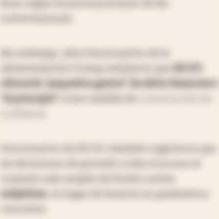
final, según la persona al tanto de las
conversaciones.
Sin embargo, altos funcionarios de la
administración Trump señalaron que
EE.UU.
ofrecería “pequeños gestos” de alivio financiero
“al principio”
como medida de
construcción de
confianza
.
Funcionarios de EE.UU. también sugirieron que
las decisiones de permitir a Irán el acceso al
conjunto más amplio de fondos serían
subjetivas
, en lugar de basarse en parámetros
concretos.