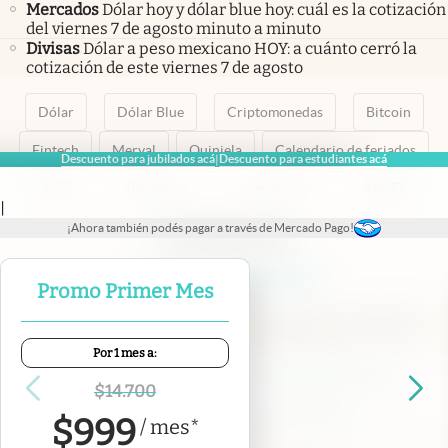
Mercados
Dólar hoy y dólar blue hoy: cuál es la cotización
del viernes 7 de agosto minuto a minuto
Divisas
Dólar a peso mexicano HOY: a cuánto cerró la
cotización de este viernes 7 de agosto
Dólar
Dólar Blue
Criptomonedas
Bitcoin
Fintech
Merval
Quiniela
Calendario de feriados
Descuento para jubilados acá
Descuento para estudiantes acá
|
AFIP
Paritarias
Inversiones
ANSES
|
¡Ahora también podés pagar a través de Mercado Pago!
abre en nueva pestaña
abre en nueva pestaña
abre en nueva pestaña
abre en nueva pestaña
abre en nueva pestaña
Promo Primer Mes
Por 1 mes a:
Contacto
Canales de WhatsApp
Suscribite
Quiénes Somos
$
14.700
Portal de Proveedores
Trabajá con nosotros
$
999
/
mes
*