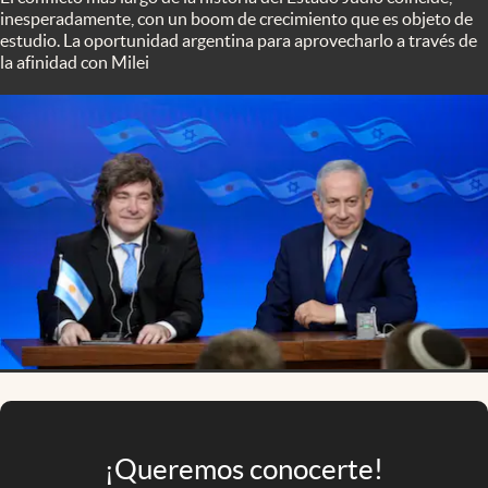
Infotechnology
inesperadamente, con un boom de crecimiento que es objeto de
estudio. La oportunidad argentina para aprovecharlo a través de
Clase
la afinidad con Milei
Clima
Mundial 2026
Eventos Corporativos
El Cronista Studio
Mediakit
abre en nueva pestaña
Argentina
¡Queremos conocerte!