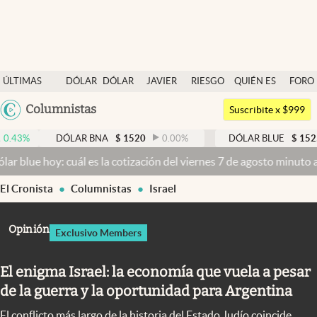
Últimas noticias
ÚLTIMAS
DÓLAR
DÓLAR
JAVIER
RIESGO
QUIÉN ES
FORO
Dólar
NOTICIAS
BLUE
MILEI
PAÍS
QUIÉN
Argentina
Columnistas
Members
Suscribite x $999
España
Economía y Política
DÓLAR BNA
$
1520
0.00
%
DÓLAR BLUE
$
1525
-0.33
%
México
 cuál es la cotización del viernes 7 de agosto minuto a minuto
Dólar
Finanzas y Mercados
USA
El Cronista
Columnistas
Israel
Mercados Online
Colombia
Uruguay
Negocios
Opinión
Exclusivo Members
Columnistas
El enigma Israel: la economía que vuela a pesar
Otras secciones
de la guerra y la oportunidad para Argentina
Apertura
El conflicto más largo de la historia del Estado Judío coincide,