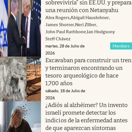
sobreviviría” sin EE.UU. y prepara
una reunión con Netanyahu
Alex Rogers
,
Abigail Hauslohner
,
James Shotter
,
Neri Zilber
,
John Paul Rathbone
,
Ian Hodgson
y
Steff Chávez
martes, 28 de Julio de
Members
2026
Excavaban para construir un tren
y terminaron encontrando un
tesoro arqueológico de hace
1,700 años
sábado, 18 de Julio de
2026
¿Adiós al alzhéimer? Un invento
israelí promete detectar los
indicios de la enfermedad antes
de que aparezcan síntomas