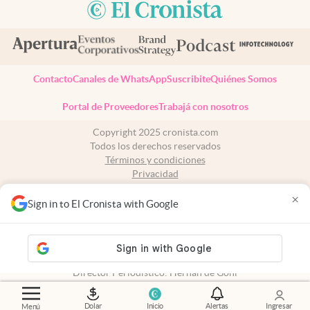
Contacto
Canales de WhatsApp
Suscribite
Quiénes Somos
Portal de Proveedores
Trabajá con nosotros
Copyright 2025 cronista.com
Todos los derechos reservados
Términos y condiciones
Privacidad
Consentimiento
×
Tel:
+54 11 7078-3270
Sign in to El Cronista with Google
cronista.com
es propiedad de El Cronista Comercial S.A Registro de
propiedad intelectual: 56576959
N° de edición: 10.949 - 6 de agosto de 2026
Director Periodístico: Hernán de Goñi
Dolar
Inicio
Alertas
Ingresar
Menú