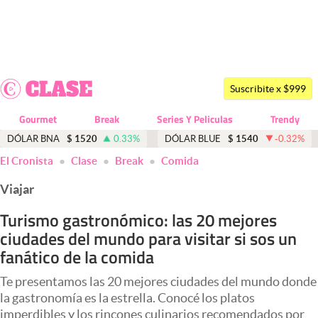
Últimas noticias
Dólar
Suscribite x $999
Members
Gourmet
Break
Series Y Peliculas
Trendy
Economía y Política
DÓLAR BNA
$
1520
0.33
%
DÓLAR BLUE
$
1540
-0.32
%
El Cronista
Clase
Break
Comida
Finanzas y Mercados
Viajar
Mercados Online
Turismo gastronómico: las 20 mejores
Negocios
ciudades del mundo para visitar si sos un
Columnistas
fanático de la comida
Otras secciones
Te presentamos las 20 mejores ciudades del mundo donde
la gastronomía es la estrella. Conocé los platos
Apertura
imperdibles y los rincones culinarios recomendados por