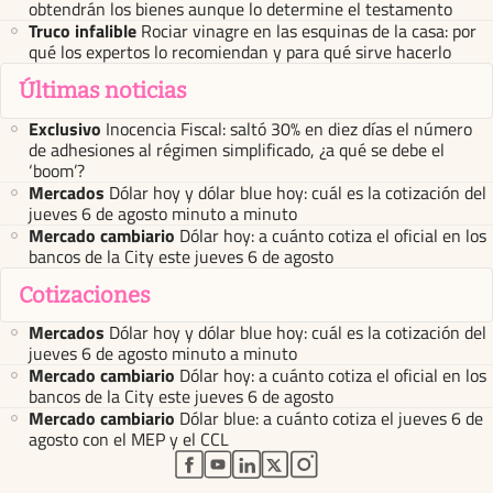
obtendrán los bienes aunque lo determine el testamento
Truco infalible
Rociar vinagre en las esquinas de la casa: por
qué los expertos lo recomiendan y para qué sirve hacerlo
Últimas noticias
Exclusivo
Inocencia Fiscal: saltó 30% en diez días el número
de adhesiones al régimen simplificado, ¿a qué se debe el
‘boom’?
Mercados
Dólar hoy y dólar blue hoy: cuál es la cotización del
jueves 6 de agosto minuto a minuto
Mercado cambiario
Dólar hoy: a cuánto cotiza el oficial en los
bancos de la City este jueves 6 de agosto
Cotizaciones
Mercados
Dólar hoy y dólar blue hoy: cuál es la cotización del
jueves 6 de agosto minuto a minuto
Mercado cambiario
Dólar hoy: a cuánto cotiza el oficial en los
bancos de la City este jueves 6 de agosto
Mercado cambiario
Dólar blue: a cuánto cotiza el jueves 6 de
agosto con el MEP y el CCL
abre en nueva pestaña
abre en nueva pestaña
abre en nueva pestaña
abre en nueva pestaña
abre en nueva pestaña