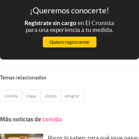
¡Queremos conocerte!
Registrate sin cargo
en El Cronista
para una experiencia a tu medida.
Quiero registrarme
Temas relacionados
comida
viajar
platos
emigrar
Más noticias de
comida
Pocos lo saben: para qué sirve pasar