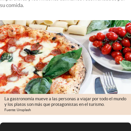
Infotechnology
su comida.
Clase
Clima
Mundial 2026
Eventos Corporativos
El Cronista Studio
Mediakit
abre en nueva pestaña
Argentina
La gastronomía mueve a las personas a viajar por todo el mundo
y los platos son más que protagonistas en el turismo.
Fuente: Unsplash