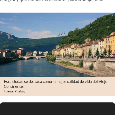
Infotechnology
Clase
Clima
Mundial 2026
Eventos Corporativos
El Cronista Studio
Mediakit
abre en nueva pestaña
Argentina
Esta ciudad se destaca como la mejor calidad de vida del Viejo
Continente.
Fuente: Pixabay