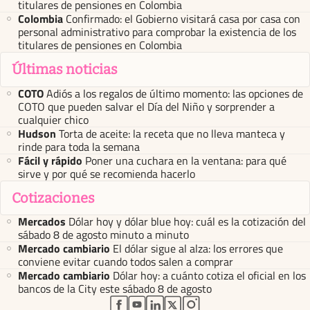
titulares de pensiones en Colombia
Colombia
Confirmado: el Gobierno visitará casa por casa con
personal administrativo para comprobar la existencia de los
titulares de pensiones en Colombia
Últimas noticias
COTO
Adiós a los regalos de último momento: las opciones de
COTO que pueden salvar el Día del Niño y sorprender a
cualquier chico
Hudson
Torta de aceite: la receta que no lleva manteca y
rinde para toda la semana
Fácil y rápido
Poner una cuchara en la ventana: para qué
sirve y por qué se recomienda hacerlo
Cotizaciones
Mercados
Dólar hoy y dólar blue hoy: cuál es la cotización del
sábado 8 de agosto minuto a minuto
Mercado cambiario
El dólar sigue al alza: los errores que
conviene evitar cuando todos salen a comprar
Mercado cambiario
Dólar hoy: a cuánto cotiza el oficial en los
bancos de la City este sábado 8 de agosto
abre en nueva pestaña
abre en nueva pestaña
abre en nueva pestaña
abre en nueva pestaña
abre en nueva pestaña