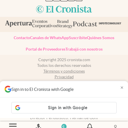
Contacto
Canales de WhatsApp
Suscribite
Quiénes Somos
Portal de Proveedores
Trabajá con nosotros
Copyright 2025 cronista.com
Todos los derechos reservados
Términos y condiciones
Privacidad
Consentimiento
×
Tel:
+54 11 7078-3270
Sign in to El Cronista with Google
cronista.com
es propiedad de El Cronista Comercial S.A Registro de
propiedad intelectual: 56576959
N° de edición: 10.951 - 8 de agosto de 2026
Director Periodístico: Hernán de Goñi