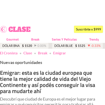
Últimas noticias
Dólar
Suscribite x $999
Members
Gourmet
Break
Series Y Peliculas
Trendy
Economía y Política
DÓLAR BNA
$
1520
0.00
%
DÓLAR BLUE
$
1525
-0.33
%
El Cronista
Clase
Break
Emigrar
Finanzas y Mercados
Nuevas oportunidades
Mercados Online
Emigrar: esta es la ciudad europea que
Negocios
tiene la mejor calidad de vida del Viejo
Columnistas
Continente y así podés conseguir la visa
para mudarte ahí
Otras secciones
Descubrí que ciudad de Europa es el mejor lugar para
Apertura
emigrar y qué requisitos necesitás para trabajar allá.