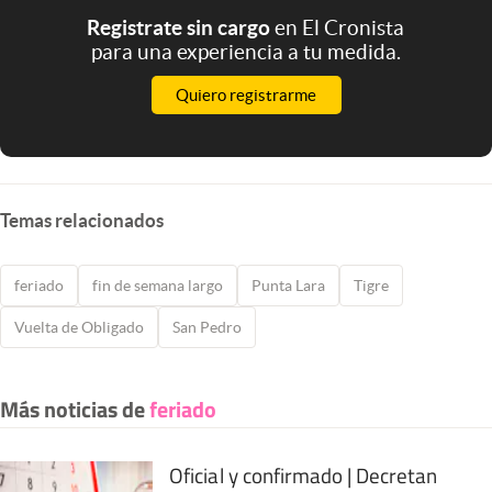
Registrate sin cargo
en El Cronista
para una experiencia a tu medida.
Quiero registrarme
Temas relacionados
feriado
fin de semana largo
Punta Lara
Tigre
Vuelta de Obligado
San Pedro
Más noticias de
feriado
Oficial y confirmado | Decretan