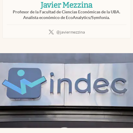
Javier Mezzina
Infotechnology
Profesor de la Facultad de Ciencias Económicas de la UBA.
Clase
Analista económico de EcoAnalytics/Symfonia.
Clima
@javiermezzina
abre en nueva pestaña
Mundial 2026
Eventos Corporativos
El Cronista Studio
Mediakit
abre en nueva pestaña
Argentina