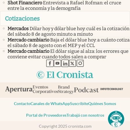
Shot Financiero
Entrevista a Rafael Rofman: el cruce
entre la economía y la demografía
Cotizaciones
Mercados
Dólar hoy y dólar blue hoy: cuál es la cotización
del sábado 8 de agosto minuto a minuto
Mercado cambiario
Baja el dólar blue hoy: a cuánto cotiza
el sábado 8 de agosto con el MEP y el CCL
Mercado cambiario
El dólar sigue al alza: los errores que
conviene evitar cuando todos salen a comprar
abre en nueva pestaña
abre en nueva pestaña
abre en nueva pestaña
abre en nueva pestaña
abre en nueva pestaña
Contacto
Canales de WhatsApp
Suscribite
Quiénes Somos
Portal de Proveedores
Trabajá con nosotros
Copyright 2025 cronista.com