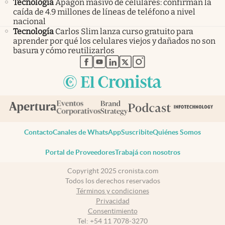
Tecnología
Apagón masivo de celulares: confirman la
caída de 4.9 millones de líneas de teléfono a nivel
nacional
Tecnología
Carlos Slim lanza curso gratuito para
aprender por qué los celulares viejos y dañados no son
basura y cómo reutilizarlos
abre en nueva pestaña
abre en nueva pestaña
abre en nueva pestaña
abre en nueva pestaña
abre en nueva pestaña
Contacto
Canales de WhatsApp
Suscribite
Quiénes Somos
Portal de Proveedores
Trabajá con nosotros
Copyright 2025 cronista.com
Todos los derechos reservados
Términos y condiciones
Privacidad
Consentimiento
Tel:
+54 11 7078-3270