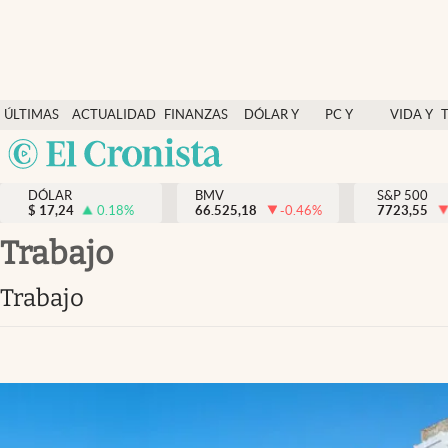
Últimas Noticias
ÚLTIMAS
ACTUALIDAD
FINANZAS
DÓLAR Y
PC Y
VIDA Y
Actualidad
NOTICIAS
Y
MERCADOS
CELULAR
ESTILO
Argentina
Finanzas y economía
ECONOMÍA
España
Dólar y mercados
DÓLAR
BMV
S&P 500
$
17,24
0.18
%
66.525,18
-0.46
%
México
7723,55
Internacionales
USA
trabajo
Opinión
Colombia
trabajo
Uruguay
Brand Strategy
Pc y celular
Vida y estilo
Tv