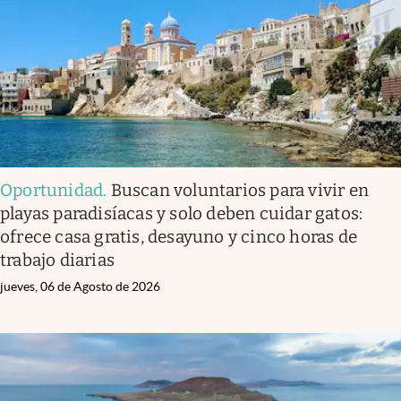
Clima
Espiritualidad
Mediakit
abre en nueva pestaña
México
Oportunidad
.
Buscan voluntarios para vivir en
playas paradisíacas y solo deben cuidar gatos:
ofrece casa gratis, desayuno y cinco horas de
trabajo diarias
jueves, 06 de Agosto de 2026