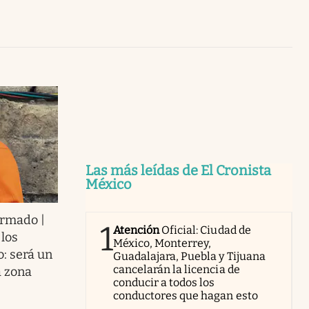
Uruguay
Las más leídas de El Cronista
México
firmado |
1
Atención
Oficial: Ciudad de
 los
México, Monterrey,
o: será un
Guadalajara, Puebla y Tijuana
cancelarán la licencia de
a zona
conducir a todos los
conductores que hagan esto