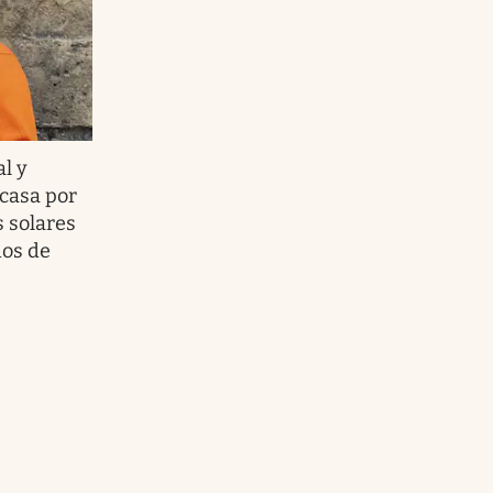
al y
 casa por
s solares
dos de