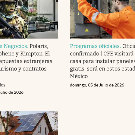
de Negocios
.
Polaris,
Programas oficiales
.
Ofici
phene y Kimpton: El
confirmado | CFE visitará
apuestas extranjeras
casa para instalar panele
turismo y contratos
gratis: será en estos esta
México
les
domingo, 05 de Julio de 2026
Julio de 2026