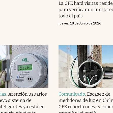
La CFE hará visitas reside
para verificar un único re
todo el país
jueves, 18 de Junio de 2026
ias
.
Atención usuarios
Comunicado
.
Escasez de
uevo sistema de
medidores de luz en Chih
teligentes ya está en
CFE reportó nuevas conex
 podría afectar tu
rompió el silenció