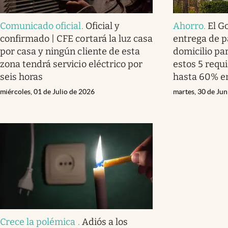
Comunicado oficial
.
Oficial y
Ahorro
.
El G
confirmado | CFE cortará la luz casa
entrega de p
por casa y ningún cliente de esta
domicilio pa
zona tendrá servicio eléctrico por
estos 5 requi
seis horas
hasta 60% en
miércoles, 01 de Julio de 2026
martes, 30 de Ju
Crece la polémica
.
Adiós a los