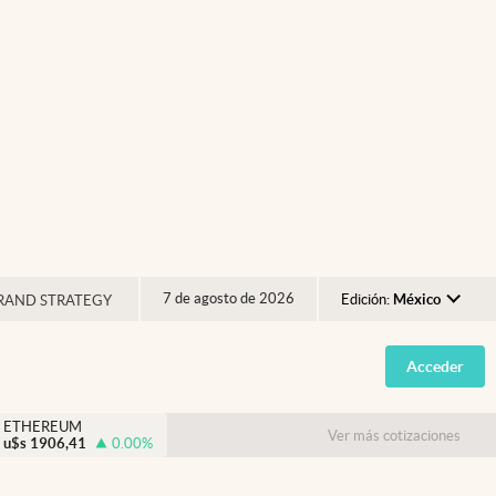
7 de agosto de 2026
Edición:
México
RAND STRATEGY
Argentina
Acceder
España
México
ETHEREUM
Ver más cotizaciones
u$s
1906,41
0.00
%
USA
Colombia