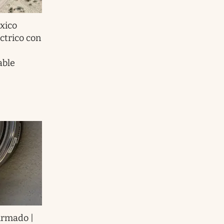
xico
ctrico con
able
firmado |