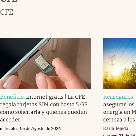
Clima
CFE
Espiritualidad
Mediakit
abre en nueva pestaña
Beneficio
.
Internet gratis | La CFE
Reaseguros
.
regala tarjetas SIM con hasta 5 GB:
asegurar lo
cómo solicitarla y quiénes pueden
energía en M
acceder
certeza a los
Karla Tejeda
miércoles, 05 de Agosto de 2026
viernes, 31 de Ju