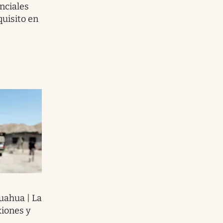
nciales
quisito en
uahua | La
iones y