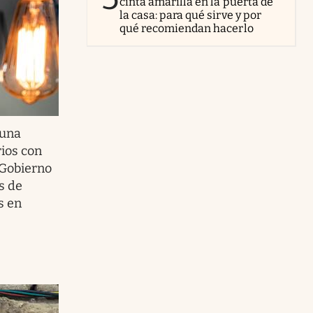
cinta amarilla en la puerta de
la casa: para qué sirve y por
qué recomiendan hacerlo
 una
ios con
 Gobierno
s de
s en