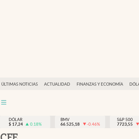
Últimas Noticias
Actualidad
Finanzas y economía
Dólar y mercados
Internacionales
Opinión
ÚLTIMAS NOTICIAS
ACTUALIDAD
FINANZAS Y ECONOMÍA
DÓL
Brand Strategy
Pc y celular
Vida y estilo
DÓLAR
BMV
S&P 500
$
17,24
0.18
%
66.525,18
-0.46
%
7723,55
Tv
CFE