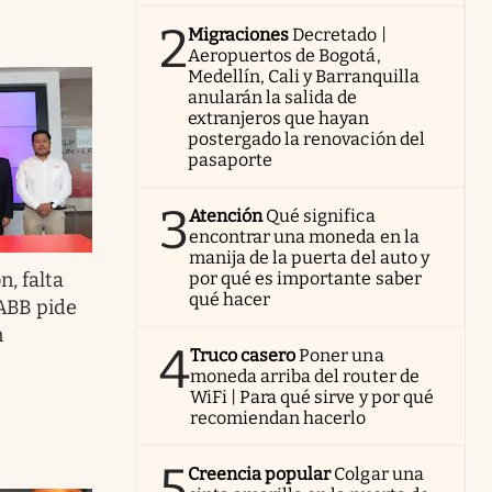
2
Migraciones
Decretado |
Aeropuertos de Bogotá,
Medellín, Cali y Barranquilla
anularán la salida de
extranjeros que hayan
postergado la renovación del
pasaporte
3
Atención
Qué significa
encontrar una moneda en la
manija de la puerta del auto y
, falta
por qué es importante saber
qué hacer
 ABB pide
n
4
Truco casero
Poner una
moneda arriba del router de
WiFi | Para qué sirve y por qué
recomiendan hacerlo
5
Creencia popular
Colgar una