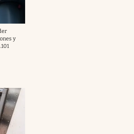
der
iones y
.101