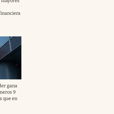
s mayores
financiera
der gana
imeros 9
s que en