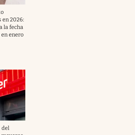
to
s en 2026:
 la fecha
s en enero
 del