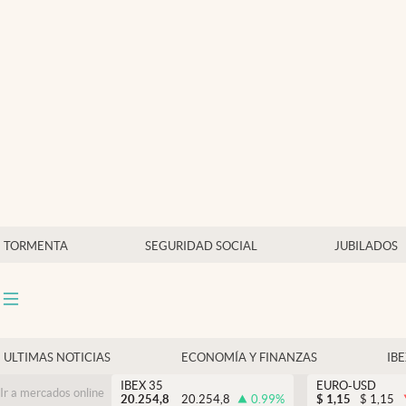
Últimas Noticias
Economía y finanzas
Política
Actualidad
Criptomonedas
TORMENTA
SEGURIDAD SOCIAL
JUBILADOS
ULTIMAS NOTICIAS
ECONOMÍA Y FINANZAS
IB
IBEX 35
EURO-USD
Ir a mercados online
20.254,8
20.254,8
0.99
%
$
1,15
$
1,15