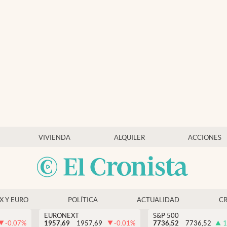
VIVIENDA
ALQUILER
ACCIONES
EX Y EURO
POLÍTICA
ACTUALIDAD
C
EURONEXT
S&P 500
-0.07
%
1957,69
1957,69
-0.01
%
7736,52
7736,52
1