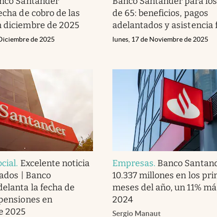
anco Santander
Banco Santander para lo
echa de cobro de las
de 65: beneficios, pagos
n diciembre de 2025
adelantados y asistencia 
 Diciembre de 2025
lunes, 17 de Noviembre de 2025
cial
.
Excelente noticia
Empresas
.
Banco Santan
lados | Banco
10.337 millones en los pr
elanta la fecha de
meses del año, un 11% má
 pensiones en
2024
e 2025
Sergio Manaut