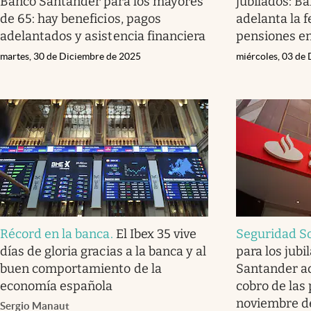
Banco Santander para los mayores
jubilados: B
de 65: hay beneficios, pagos
adelanta la f
adelantados y asistencia financiera
pensiones e
martes, 30 de Diciembre de 2025
miércoles, 03 de
Récord en la banca
.
El Ibex 35 vive
Seguridad So
días de gloria gracias a la banca y al
para los jubi
buen comportamiento de la
Santander ad
economía española
cobro de las
noviembre d
Sergio Manaut