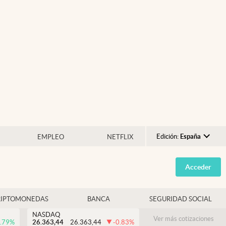
Edición:
España
EMPLEO
NETFLIX
Argentina
Acceder
España
México
RIPTOMONEDAS
BANCA
SEGURIDAD SOCIAL
USA
NASDAQ
Colombia
Ver más cotizaciones
.79
%
26.363,44
26.363,44
-0.83
%