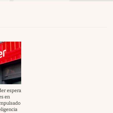
Uruguay
er espera
es en
 impulsado
eligencia