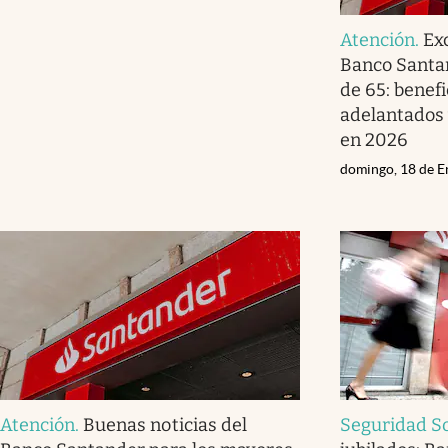
Atención
.
Ex
Banco Santa
de 65: benefi
adelantados 
en 2026
domingo, 18 de E
Atención
.
Buenas noticias del
Seguridad So