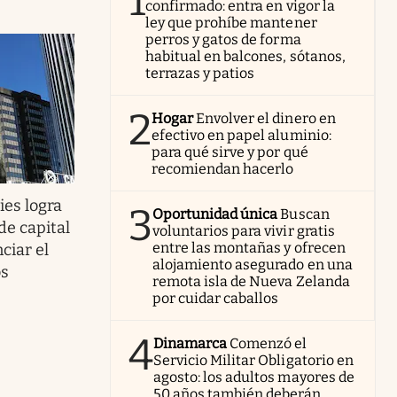
1
confirmado: entra en vigor la
ley que prohíbe mantener
perros y gatos de forma
habitual en balcones, sótanos,
terrazas y patios
2
Hogar
Envolver el dinero en
efectivo en papel aluminio:
para qué sirve y por qué
recomiendan hacerlo
ies logra
3
Oportunidad única
Buscan
de capital
voluntarios para vivir gratis
entre las montañas y ofrecen
ciar el
alojamiento asegurado en una
os
remota isla de Nueva Zelanda
por cuidar caballos
4
Dinamarca
Comenzó el
Servicio Militar Obligatorio en
agosto: los adultos mayores de
50 años también deberán