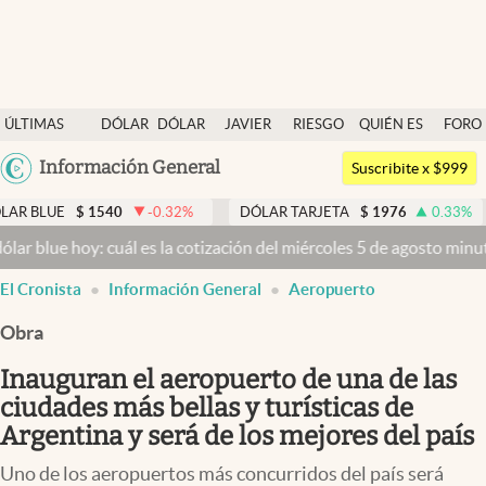
Últimas noticias
ÚLTIMAS
DÓLAR
DÓLAR
JAVIER
RIESGO
QUIÉN ES
FORO
Dólar
NOTICIAS
BLUE
MILEI
PAÍS
QUIÉN
Argentina
Información General
Members
Suscribite x $999
España
Economía y Política
-0.32
%
DÓLAR TARJETA
$
1976
0.33
%
DÓLAR MEP
México
l es la cotización del miércoles 5 de agosto minuto a minuto
Dólar 
Finanzas y Mercados
USA
El Cronista
Información General
Aeropuerto
Mercados Online
Colombia
Uruguay
Obra
Negocios
Inauguran el aeropuerto de una de las
Columnistas
ciudades más bellas y turísticas de
Otras secciones
Argentina y será de los mejores del país
Apertura
Uno de los aeropuertos más concurridos del país será