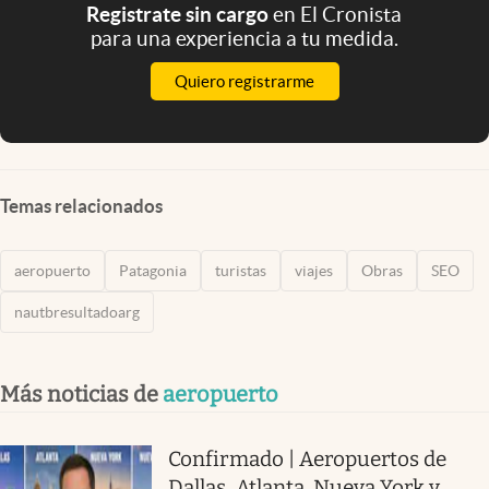
Registrate sin cargo
en El Cronista
para una experiencia a tu medida.
Quiero registrarme
Temas relacionados
aeropuerto
Patagonia
turistas
viajes
Obras
SEO
nautbresultadoarg
Más noticias de
aeropuerto
Confirmado | Aeropuertos de
Dallas, Atlanta, Nueva York y