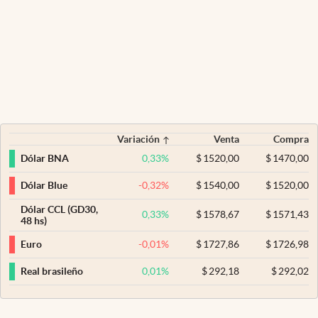
Variación
Venta
Compra
0,33
%
$
1520,00
$
1470,00
Dólar BNA
-0,32
%
$
1540,00
$
1520,00
Dólar Blue
Dólar CCL (GD30,
0,33
%
$
1578,67
$
1571,43
48 hs)
-0,01
%
$
1727,86
$
1726,98
Euro
0,01
%
$
292,18
$
292,02
Real brasileño