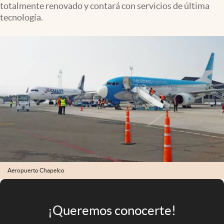
totalmente renovado y contará con servicios de última
Infotechnology
tecnología.
Clase
Clima
Mundial 2026
Eventos Corporativos
El Cronista Studio
Mediakit
abre en nueva pestaña
Argentina
Aeropuerto Chapelco
¡Queremos conocerte!