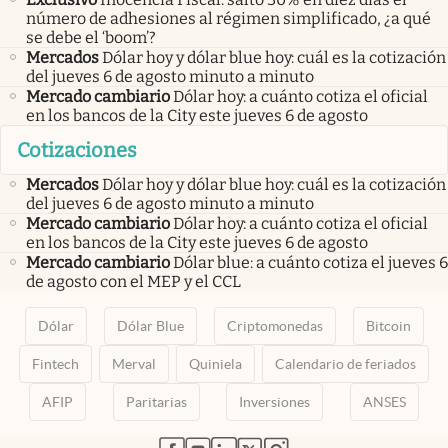
número de adhesiones al régimen simplificado, ¿a qué
se debe el ‘boom’?
Mercados
Dólar hoy y dólar blue hoy: cuál es la cotización
del jueves 6 de agosto minuto a minuto
Mercado cambiario
Dólar hoy: a cuánto cotiza el oficial
en los bancos de la City este jueves 6 de agosto
Cotizaciones
Mercados
Dólar hoy y dólar blue hoy: cuál es la cotización
del jueves 6 de agosto minuto a minuto
Mercado cambiario
Dólar hoy: a cuánto cotiza el oficial
en los bancos de la City este jueves 6 de agosto
Mercado cambiario
Dólar blue: a cuánto cotiza el jueves 6
de agosto con el MEP y el CCL
Dólar
Dólar Blue
Criptomonedas
Bitcoin
Fintech
Merval
Quiniela
Calendario de feriados
AFIP
Paritarias
Inversiones
ANSES
abre en nueva pestaña
abre en nueva pestaña
abre en nueva pestaña
abre en nueva pestaña
abre en nueva pestaña