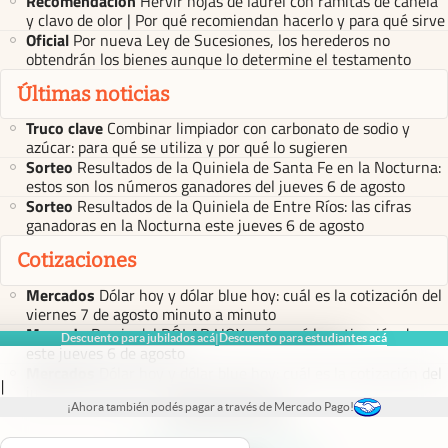
Recomendación
Hervir hojas de laurel con ramitas de canela
y clavo de olor | Por qué recomiendan hacerlo y para qué sirve
Oficial
Por nueva Ley de Sucesiones, los herederos no
obtendrán los bienes aunque lo determine el testamento
Últimas noticias
Truco clave
Combinar limpiador con carbonato de sodio y
azúcar: para qué se utiliza y por qué lo sugieren
Sorteo
Resultados de la Quiniela de Santa Fe en la Nocturna:
estos son los números ganadores del jueves 6 de agosto
Sorteo
Resultados de la Quiniela de Entre Ríos: las cifras
ganadoras en la Nocturna este jueves 6 de agosto
Cotizaciones
Mercados
Dólar hoy y dólar blue hoy: cuál es la cotización del
viernes 7 de agosto minuto a minuto
Mercado
Precio del DÓLAR HOY: así cerró la cotización de
Descuento para jubilados acá
Descuento para estudiantes acá
|
este jueves 6 de agosto
Mercados
Dólar hoy y dólar blue hoy: cuál es la cotización del
|
jueves 6 de agosto minuto a minuto
¡Ahora también podés pagar a través de Mercado Pago!
abre en nueva pestaña
abre en nueva pestaña
abre en nueva pestaña
abre en nueva pestaña
abre en nueva pestaña