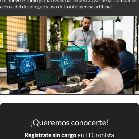
Un nuevo estudio global revela las expectativas de las compañías
Infotechnology
acerca del despliegue y uso de la inteligencia artificial.
Clase
Clima
Mundial 2026
Eventos Corporativos
El Cronista Studio
Mediakit
abre en nueva pestaña
Argentina
¡Queremos conocerte!
Registrate sin cargo
en El Cronista