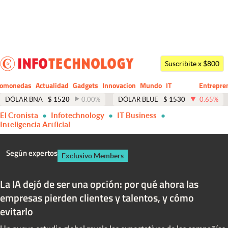
Últimas noticias
Dólar
Suscribite x $800
Members
tomonedas
Actualidad
Gadgets
Innovacion
Mundo
IT
Entrepre
CIO
Business
Economía y Política
DÓLAR BNA
$
1520
0.00
%
DÓLAR BLUE
$
1530
-0.65
%
El Cronista
Infotechnology
IT Business
Finanzas y Mercados
Inteligencia Artficial
Mercados Online
Según expertos
Exclusivo Members
Negocios
Columnistas
La IA dejó de ser una opción: por qué ahora las
empresas pierden clientes y talentos, y cómo
Otras secciones
evitarlo
Apertura