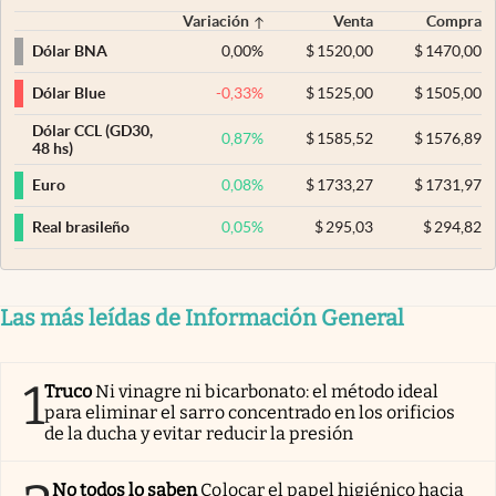
Variación
Venta
Compra
0,00
%
$
1520,00
$
1470,00
Dólar BNA
-0,33
%
$
1525,00
$
1505,00
Dólar Blue
Dólar CCL (GD30,
0,87
%
$
1585,52
$
1576,89
48 hs)
0,08
%
$
1733,27
$
1731,97
Euro
0,05
%
$
295,03
$
294,82
Real brasileño
Las más leídas de Información General
1
Truco
Ni vinagre ni bicarbonato: el método ideal
para eliminar el sarro concentrado en los orificios
de la ducha y evitar reducir la presión
No todos lo saben
Colocar el papel higiénico hacia