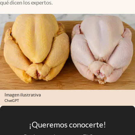
qué dicen los expertos.
Infotechnology
Clase
Clima
Mundial 2026
Eventos Corporativos
El Cronista Studio
Mediakit
abre en nueva pestaña
Argentina
Imagen ilustrativa
ChatGPT
¡Queremos conocerte!