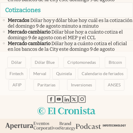
Cotizaciones
Mercados
Dólar hoy y dólar blue hoy: cuál es la cotización
del domingo 9 de agosto minuto a minuto
Mercado cambiario
Dólar blue hoy: a cuánto cotiza el
domingo 9 de agosto con el MEP y el CCL
Mercado cambiario
Dólar hoy: a cuánto cotiza el oficial
en los bancos de la City este domingo 9 de agosto
Dólar
Dólar Blue
Criptomonedas
Bitcoin
Fintech
Merval
Quiniela
Calendario de feriados
AFIP
Paritarias
Inversiones
ANSES
abre en nueva pestaña
abre en nueva pestaña
abre en nueva pestaña
abre en nueva pestaña
abre en nueva pestaña