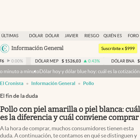
Últimas noticias
ÚLTIMAS
DÓLAR
DÓLAR
JAVIER
RIESGO
QUIÉN ES
FORO
Dólar
NOTICIAS
BLUE
MILEI
PAÍS
QUIÉN
Argentina
Información General
Members
Suscribite x $999
España
Economía y Política
DÓLAR MEP
$
1526,03
0.43
%
DÓLAR BNA
$
1520
0.00
%
México
nuto
Dólar hoy y dólar blue hoy: cuál es la cotización del sábado 8
Finanzas y Mercados
USA
El Cronista
Información General
Pollo
Mercados Online
Colombia
Uruguay
El fin de la duda
Negocios
Pollo con piel amarilla o piel blanca: cuál
Columnistas
es la diferencia y cuál conviene comprar
Otras secciones
A la hora de comprar, muchos consumidores tienen esta
Apertura
duda. A continuación, te contamos en qué se distinguen y