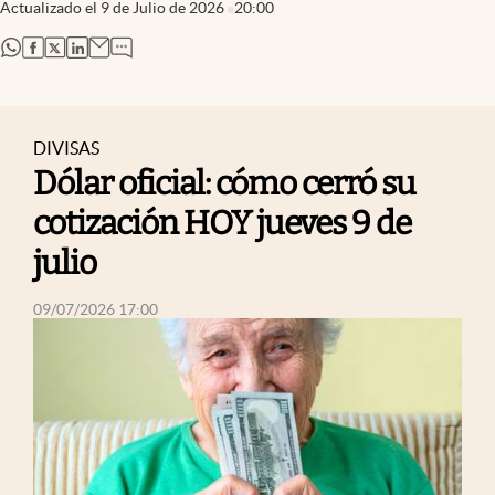
Actualizado el
9 de Julio de 2026
20:00
abre en nueva pestaña
abre en nueva pestaña
abre en nueva pestaña
abre en nueva pestaña
DIVISAS
Dólar oficial: cómo cerró su
cotización HOY jueves 9 de
julio
abre en nueva pestaña
09/07/2026 17:00
abre