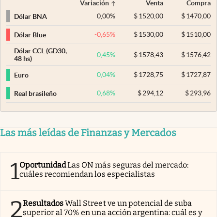
Variación
Venta
Compra
0,00
%
$
1520,00
$
1470,00
Dólar BNA
-0,65
%
$
1530,00
$
1510,00
Dólar Blue
Dólar CCL (GD30,
0,45
%
$
1578,43
$
1576,42
48 hs)
0,04
%
$
1728,75
$
1727,87
Euro
0,68
%
$
294,12
$
293,96
Real brasileño
Las más leídas de Finanzas y Mercados
1
Oportunidad
Las ON más seguras del mercado:
cuáles recomiendan los especialistas
2
Resultados
Wall Street ve un potencial de suba
superior al 70% en una acción argentina: cuál es y