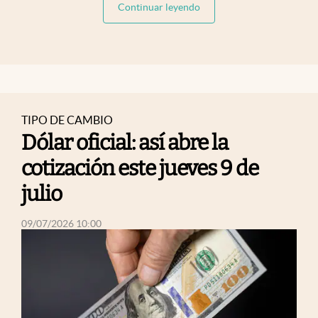
abre en nueva pestaña
Continuar leyendo
TIPO DE CAMBIO
Dólar oficial: así abre la
cotización este jueves 9 de
julio
abre en nueva pestaña
09/07/2026 10:00
abre