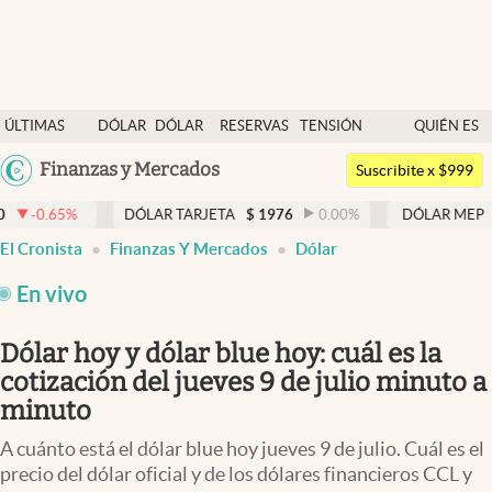
Últimas noticias
ÚLTIMAS
DÓLAR
DÓLAR
RESERVAS
TENSIÓN
QUIÉN ES
Dólar
NOTICIAS
BLUE
BCRA
GEOPOLÍTICA
QUIÉN
Argentina
Finanzas y Mercados
Members
Suscribite x $999
España
Economía y Política
DÓLAR TARJETA
$
1976
0.00
%
DÓLAR MEP
$
1521,66
0
México
El Cronista
Finanzas Y Mercados
Dólar
Finanzas y Mercados
USA
En vivo
Mercados Online
Colombia
Uruguay
Negocios
Dólar hoy y dólar blue hoy: cuál es la
cotización del jueves 9 de julio minuto a
Columnistas
minuto
Otras secciones
A cuánto está el dólar blue hoy jueves 9 de julio. Cuál es el
Apertura
precio del dólar oficial y de los dólares financieros CCL y