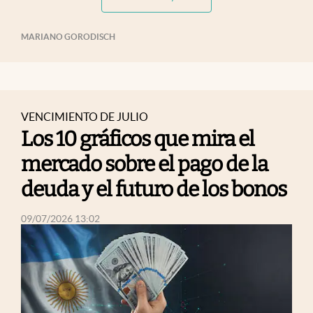
MARIANO GORODISCH
VENCIMIENTO DE JULIO
Los 10 gráficos que mira el
mercado sobre el pago de la
deuda y el futuro de los bonos
abre en nueva pestaña
09/07/2026 13:02
abre