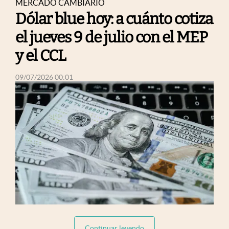
MERCADO CAMBIARIO
Dólar blue hoy: a cuánto cotiza
el jueves 9 de julio con el MEP
y el CCL
abre en nueva pestaña
09/07/2026 00:01
abre
abre en nueva pestaña
Continuar leyendo