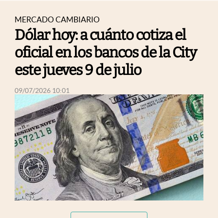
MERCADO CAMBIARIO
Dólar hoy: a cuánto cotiza el
oficial en los bancos de la City
este jueves 9 de julio
abre en nueva pestaña
09/07/2026 10:01
abre