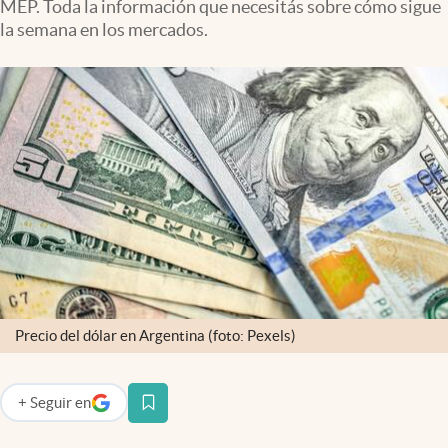
MEP. Toda la información que necesitás sobre cómo sigue
Infotechnology
la semana en los mercados.
Clase
Clima
Mundial 2026
Eventos Corporativos
El Cronista Studio
Mediakit
abre en nueva pestaña
Argentina
Precio del dólar en Argentina (foto: Pexels)
+
Seguir
en
abre en nueva pestaña