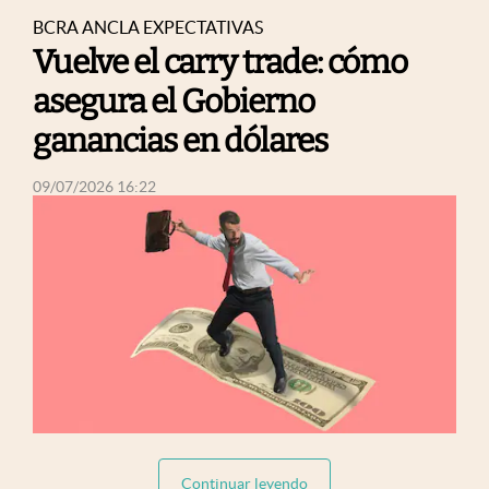
BCRA ANCLA EXPECTATIVAS
Vuelve el carry trade: cómo
asegura el Gobierno
ganancias en dólares
abre en nueva pestaña
09/07/2026 16:22
abre
abre en nueva pestaña
Continuar leyendo