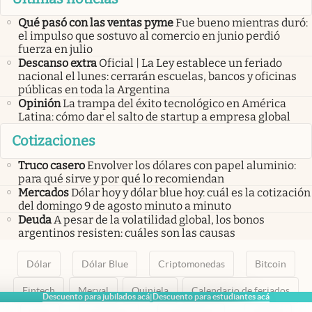
Qué pasó con las ventas pyme
Fue bueno mientras duró:
el impulso que sostuvo al comercio en junio perdió
fuerza en julio
Descanso extra
Oficial | La Ley establece un feriado
nacional el lunes: cerrarán escuelas, bancos y oficinas
públicas en toda la Argentina
Opinión
La trampa del éxito tecnológico en América
Latina: cómo dar el salto de startup a empresa global
Cotizaciones
Truco casero
Envolver los dólares con papel aluminio:
para qué sirve y por qué lo recomiendan
Mercados
Dólar hoy y dólar blue hoy: cuál es la cotización
del domingo 9 de agosto minuto a minuto
Deuda
A pesar de la volatilidad global, los bonos
argentinos resisten: cuáles son las causas
Dólar
Dólar Blue
Criptomonedas
Bitcoin
Fintech
Merval
Quiniela
Calendario de feriados
Descuento para jubilados acá
Descuento para estudiantes acá
|