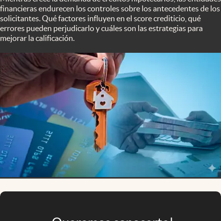
Infotechnology
financieras endurecen los controles sobre los antecedentes de los
solicitantes. Qué factores influyen en el score crediticio, qué
Clase
errores pueden perjudicarlo y cuáles son las estrategias para
mejorar la calificación.
Clima
Mundial 2026
Eventos Corporativos
El Cronista Studio
Mediakit
abre en nueva pestaña
Argentina