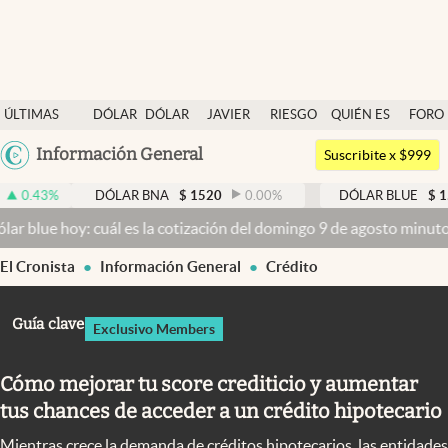
Últimas noticias
ÚLTIMAS
DÓLAR
DÓLAR
JAVIER
RIESGO
QUIÉN ES
FORO
Dólar
NOTICIAS
BLUE
MILEI
PAÍS
QUIÉN
Argentina
Información General
Members
Suscribite x $999
España
Economía y Política
DÓLAR BNA
$
1520
0.00
%
DÓLAR BLUE
$
1525
-0.33
México
: cuál es la cotización del domingo 9 de agosto minuto a minuto
Dó
Finanzas y Mercados
USA
El Cronista
Información General
Crédito
Mercados Online
Colombia
Uruguay
Negocios
Guía clave
Exclusivo Members
Columnistas
Cómo mejorar tu score crediticio y aumentar
Otras secciones
tus chances de acceder a un crédito hipotecario
Apertura
Mientras crece la demanda de créditos hipotecarios, las entidades