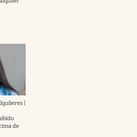
alquiler
lquileres |
hibido
cima de