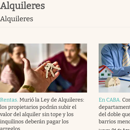
Alquileres
Infotechnology
Clase
Alquileres
Clima
Mundial 2026
Eventos Corporativos
El Cronista Studio
Mediakit
abre en nueva pestaña
Rentas
.
Murió la Ley de Alquileres:
En CABA
.
Co
los propietarios podrán subir el
departament
valor del alquiler sin tope y los
del doble qu
inquilinos deberán pagar los
barrios men
arreglos
jueves, 06 de Ag