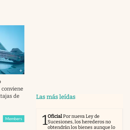
o
é conviene
ntajas de
Las más leídas
1
Oficial
Por nueva Ley de
Members
Sucesiones, los herederos no
obtendrán los bienes aunque lo