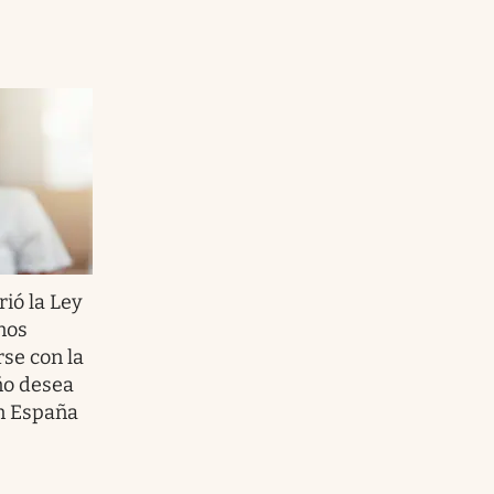
ió la Ley
inos
se con la
eño desea
en España