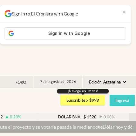
×
Sign in to El Cronista with Google
7 de agosto de 2026
Edición:
Argentina
FORO
¡Navegá sin limites!
Argentina
Suscribite x $999
Ingresá
España
México
DÓLAR BNA
$
1520
0.00
%
DÓ
USA
votaría pasada la medianoche
Dólar hoy y dólar blue hoy: cuál es la
Colombia