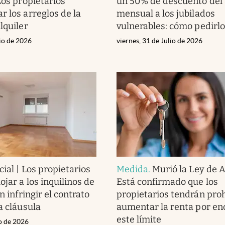
Los propietarios
un 50% de descuento del 
r los arreglos de la
mensual a los jubilados
lquiler
vulnerables: cómo pedirlo
lio de 2026
viernes, 31 de Julio de 2026
cial | Los propietarios
Medida
.
Murió la Ley de A
jar a los inquilinos de
Está confirmado que los
in infringir el contrato
propietarios tendrán pro
a cláusula
aumentar la renta por en
este límite
io de 2026