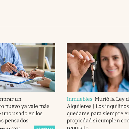
mprar un
Inmuebles
.
Murió la Ley 
o nuevo ya vale más
Alquileres | Los inquilino
e uno usado en los
quedarse para siempre en
os pensados
propiedad si cumplen con
requisito
osto de 2026
Members