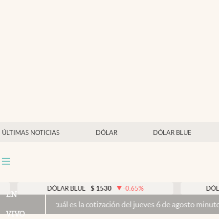
Últimas noticias
Dólar
Members
Economía y Política
Finanzas y Mercados
Mercados Online
ÚLTIMAS NOTICIAS
DÓLAR
DÓLAR BLUE
Negocios
Columnistas
Otras secciones
DÓLAR BLUE
$
1530
-0.65
%
DÓLAR TARJETA
$
EN
es la cotización del jueves 6 de agosto minuto a minuto
Propiedad pr
Apertura
VIVO