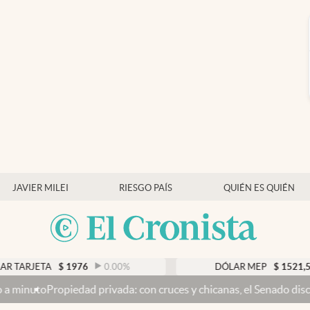
JAVIER MILEI
RIESGO PAÍS
QUIÉN ES QUIÉN
1976
0.00
%
DÓLAR MEP
$
1521,52
0.23
%
ivada: con cruces y chicanas, el Senado discute el proyecto y se 