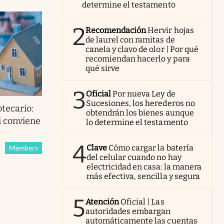
determine el testamento
2
Recomendación
Hervir hojas
de laurel con ramitas de
canela y clavo de olor | Por qué
recomiendan hacerlo y para
qué sirve
3
Oficial
Por nueva Ley de
Sucesiones, los herederos no
otecario:
obtendrán los bienes aunque
si conviene
lo determine el testamento
4
Clave
Cómo cargar la batería
Members
del celular cuando no hay
electricidad en casa: la manera
más efectiva, sencilla y segura
5
Atención
Oficial | Las
autoridades embargan
automáticamente las cuentas