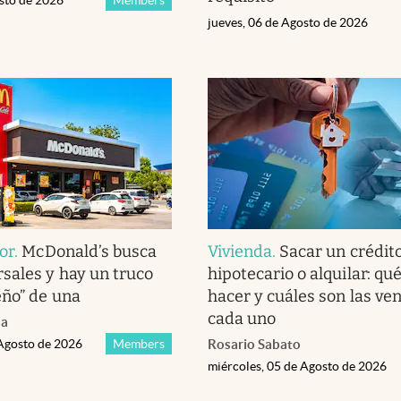
jueves, 06 de Agosto de 2026
or
.
McDonald’s busca
Vivienda
.
Sacar un crédit
sales y hay un truco
hipotecario o alquilar: qu
eño” de una
hacer y cuáles son las ve
cada uno
da
 Agosto de 2026
Members
Rosario Sabato
miércoles, 05 de Agosto de 2026