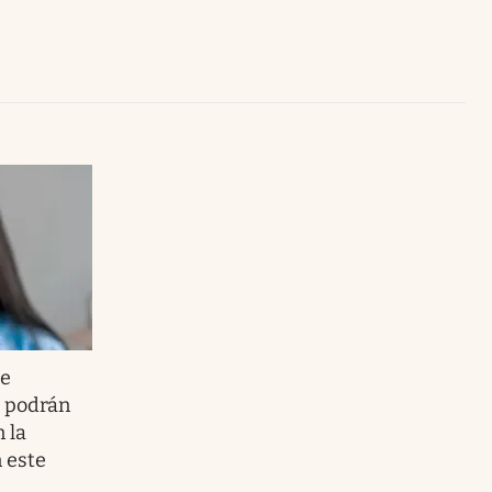
Uruguay
de
s podrán
 la
 este