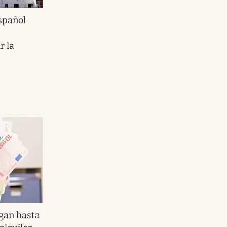
spañol
r la
rgan hasta