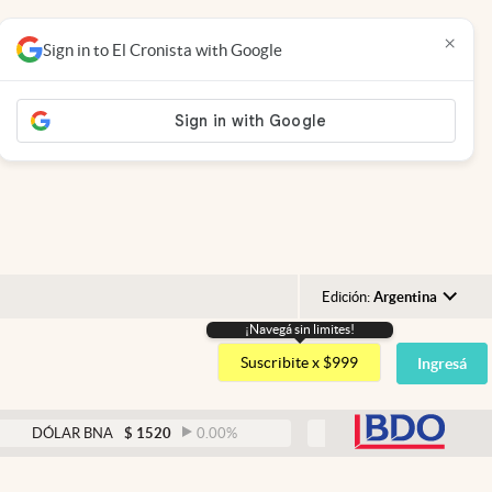
×
Sign in to El Cronista with Google
Edición:
Argentina
¡Navegá sin limites!
Argentina
Suscribite x $999
Ingresá
España
México
abre
ÓLAR BNA
$
1520
0.00
%
DÓLAR BLUE
$
1525
-0
USA
Colombia