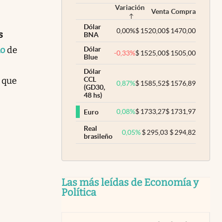
Variación
Venta
Compra
Dólar
0,00
%
$
1520,00
$
1470,00
s
BNA
no
de
Dólar
-0,33
%
$
1525,00
$
1505,00
Blue
Dólar
 que
CCL
0,87
%
$
1585,52
$
1576,89
(GD30,
48 hs)
0,08
%
$
1733,27
$
1731,97
Euro
Real
0,05
%
$
295,03
$
294,82
brasileño
Las más leídas de Economía y
Política