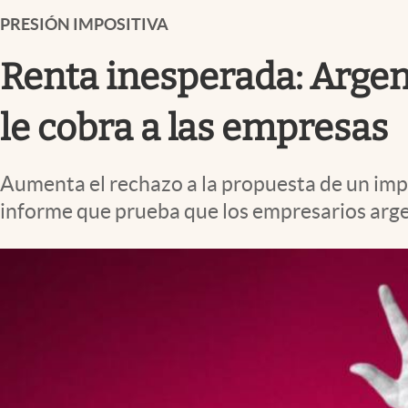
Infotechnology
PRESIÓN IMPOSITIVA
Clase
Renta inesperada: Argen
Clima
Mundial 2026
le cobra a las empresas
Eventos Corporativos
Aumenta el rechazo a la propuesta de un imp
El Cronista Studio
informe que prueba que los empresarios arge
Mediakit
abre en nueva pestaña