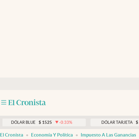
Últimas noticias
Dólar
Members
Economía y Política
Finanzas y Mercados
Mercados Online
Negocios
Columnistas
Otras secciones
ÓLAR BLUE
$
1525
-0.33
%
DÓLAR TARJETA
$
1976
Apertura
El Cronista
Economía Y Política
Impuesto A Las Ganancias