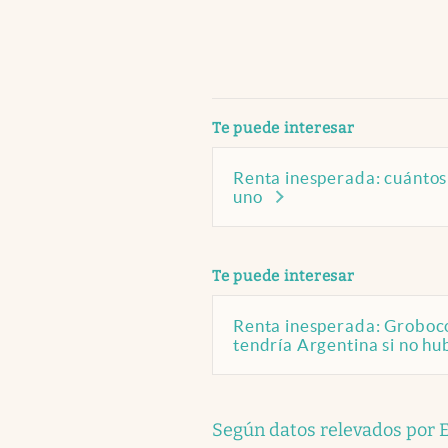
abre en nueva pestaña
Te puede interesar
Renta inesperada: cuántos
uno
abre en nueva pestaña
Te puede interesar
Renta inesperada: Grobocop
tendría Argentina si no hu
Según datos relevados por E