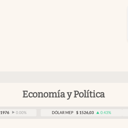
Economía y Política
0.00
%
DÓLAR MEP
$
1526,03
0.43
%
D