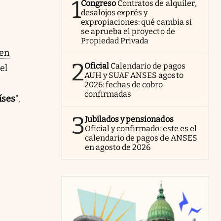
1
Congreso
Contratos de alquiler,
desalojos exprés y
expropiaciones: qué cambia si
se aprueba el proyecto de
Propiedad Privada
 en
2
Oficial
Calendario de pagos
el
AUH y SUAF ANSES agosto
2026: fechas de cobro
confirmadas
íses
".
3
Jubilados y pensionados
Oficial y confirmado: este es el
calendario de pagos de ANSES
en agosto de 2026