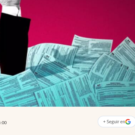
+
Seguir
en
4:00
abre en nueva p