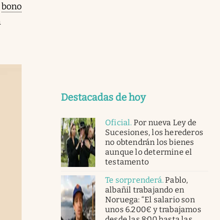
n
bono
a
Destacadas de hoy
Oficial
.
Por nueva Ley de
Sucesiones, los herederos
no obtendrán los bienes
aunque lo determine el
testamento
Te sorprenderá
.
Pablo,
albañil trabajando en
Noruega: “El salario son
unos 6.200€ y trabajamos
desde las 8:00 hasta las