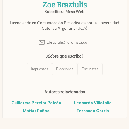
Zoe Braziulis
Infotechnology
Subeditora Mesa Web
Clase
Licencianda en Comunicación Periodística por la Universidad
Clima
Católica Argentina (UCA)
Mundial 2026
zbraziulis@cronista.com
abre en nueva pestaña
Eventos Corporativos
¿Sobre que escribo?
El Cronista Studio
Mediakit
Impuestos
Elecciones
Encuestas
abre en nueva pestaña
Argentina
Autores relacionados
Guillermo Pereira Poizón
Leonardo Villafañe
Matías Rufino
Fernando García