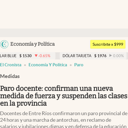
Últimas noticias
Dólar
Argentina
Economía y Política
Members
Suscribite x $999
España
Economía y Política
1530
-0.65
%
DÓLAR TARJETA
$
1976
0.00
%
DÓLAR M
México
El Cronista
Economía Y Política
Paro
Finanzas y Mercados
USA
Medidas
Mercados Online
Colombia
Uruguay
Paro docente: confirman una nueva
Negocios
medida de fuerza y suspenden las clases
Columnistas
en la provincia
Otras secciones
Docentes de Entre Ríos confirmaron un paro provincial de
24 horas y una marcha de antorchas, en reclamo de
Apertura
salarios y jubilaciones dignas y en defensa de la educación