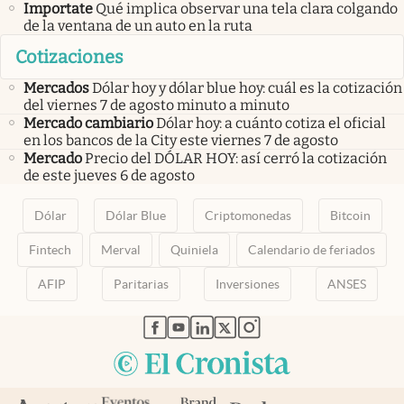
Importate
Qué implica observar una tela clara colgando
de la ventana de un auto en la ruta
Cotizaciones
Mercados
Dólar hoy y dólar blue hoy: cuál es la cotización
del viernes 7 de agosto minuto a minuto
Mercado cambiario
Dólar hoy: a cuánto cotiza el oficial
en los bancos de la City este viernes 7 de agosto
Mercado
Precio del DÓLAR HOY: así cerró la cotización
de este jueves 6 de agosto
Dólar
Dólar Blue
Criptomonedas
Bitcoin
Fintech
Merval
Quiniela
Calendario de feriados
AFIP
Paritarias
Inversiones
ANSES
abre en nueva pestaña
abre en nueva pestaña
abre en nueva pestaña
abre en nueva pestaña
abre en nueva pestaña