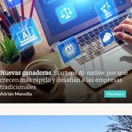
Nuevas ganadoras
.
Startups AI-native: por qué
crecen más rápido y desafían a las empresas
tradicionales
Adrián Mansilla
Members