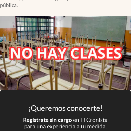
Infotechnology
pública.
Clase
Clima
Mundial 2026
Eventos Corporativos
El Cronista Studio
Mediakit
abre en nueva pestaña
Argentina
¡Queremos conocerte!
Registrate sin cargo
en El Cronista
para una experiencia a tu medida.