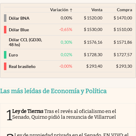
Variación
Venta
Compra
0,00
%
$
1520,00
$
1470,00
Dólar BNA
-0,65
%
$
1530,00
$
1510,00
Dólar Blue
Dólar CCL (GD30,
0,30
%
$
1576,16
$
1571,86
48 hs)
0,02
%
$
1728,30
$
1727,57
Euro
-0,00
%
$
293,40
$
293,30
Real brasileño
Las más leídas de Economía y Política
1
Ley de Tierras
Tras el revés al oficialismo en el
Senado, Quirno pidió la renuncia de Villarruel
Ley de propiedad privada en el Senado, EN VIVO: el